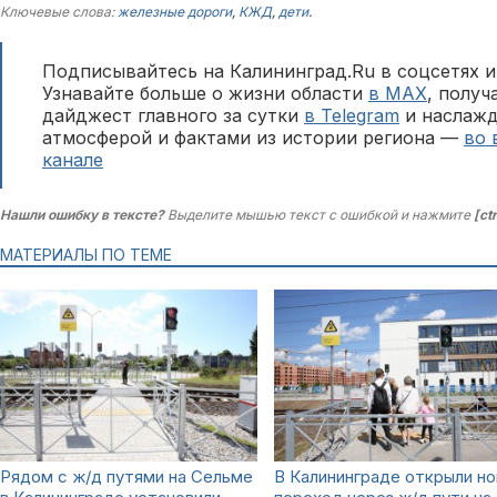
Ключевые слова:
железные дороги
,
КЖД
,
дети
.
Подписывайтесь на Калининград.Ru в соцсетях и
Узнавайте больше о жизни области
в MAX
, полу
дайджест главного за сутки
в Telegram
и наслажд
атмосферой и фактами из истории региона —
во 
канале
Нашли ошибку в тексте?
Выделите мышью текст с ошибкой и нажмите
[ct
МАТЕРИАЛЫ ПО ТЕМЕ
Рядом с ж/д путями на Сельме
В Калининграде открыли н