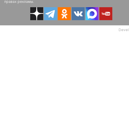
правах рекламы.
Devel