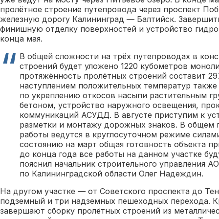
пролётное строение путепровода через проспект Поб
железную дорогу Калининград — Балтийск. Завершит
финишную отделку поверхностей и устройство гидро
конца мая.
В общей сложности на трёх путепроводах в кон
строений будет уложено 1220 кубометров моноли
протяжённость пролётных строений составит 297
наступлением положительных температур также
по укреплению откосов насыпи растительным г
бетоном, устройство наружного освещения, про
коммуникаций АСУДД. В августе приступим к у
разметки и монтажу дорожных знаков. В общем 
работы ведутся в круглосуточном режиме силам
состоянию на март общая готовность объекта пр
до конца года все работы на данном участке бу
пояснил начальник строительного управления А
по Калининградской области Олег Надеждин.
На другом участке — от Советского проспекта до Те
подземный и три надземных пешеходных перехода. К
завершают сборку пролётных строений из металличе