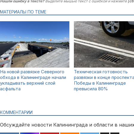
Нашли ошибку в тексте?
Выделите мышью текст с ошибкой и нажмите
[ct
МАТЕРИАЛЫ ПО ТЕМЕ
На новой развязке Северного
Техническая готовность
обхода в Калининграде начали
развязки в конце проспект
укладывать верхний слой
Победы в Калининграде
асфальта
превысила 80%
КОММЕНТАРИИ
Обсуждайте новости Калининграда и области в наших