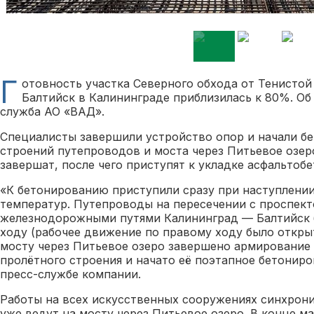
Г
отовность участка Северного обхода от Тенистой
Балтийск в Калининграде приблизилась к 80%. Об
служба АО «ВАД».
Специалисты завершили устройство опор и начали б
строений путепроводов и моста через Питьевое озер
завершат, после чего приступят к укладке асфальтоб
«К бетонированию приступили сразу при наступлени
температур. Путепроводы на пересечении с проспект
железнодорожными путями Калининград — Балтийск 
ходу (рабочее движение по правому ходу было открыт
мосту через Питьевое озеро завершено армирование
пролётного строения и начато её поэтапное бетониро
пресс-службе компании.
Работы на всех искусственных сооружениях синхрон
уже ведут на мосту через Питьевое озеро. В конце м