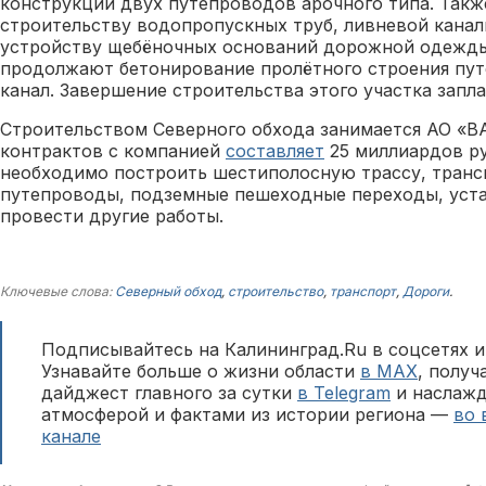
конструкций двух путепроводов арочного типа. Такж
строительству водопропускных труб, ливневой канал
устройству щебёночных оснований дорожной одежды
продолжают бетонирование пролётного строения пут
канал. Завершение строительства этого участка запла
Строительством Северного обхода занимается АО «В
контрактов с компанией
составляет
25 миллиардов ру
необходимо построить шестиполосную трассу, транс
путепроводы, подземные пешеходные переходы, уст
провести другие работы.
Ключевые слова:
Северный обход
,
строительство
,
транспорт
,
Дороги
.
Подписывайтесь на Калининград.Ru в соцсетях и
Узнавайте больше о жизни области
в MAX
, полу
дайджест главного за сутки
в Telegram
и наслажд
атмосферой и фактами из истории региона —
во 
канале