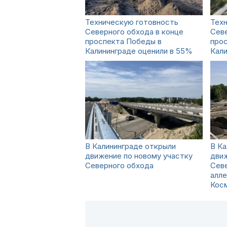
Техническую готовность
Тех
Северного обхода в конце
Севе
проспекта Победы в
про
Калининграде оценили в 55%
Кали
В Калининграде открыли
В К
движение по новому участку
движ
Северного обхода
Севе
алле
Кос