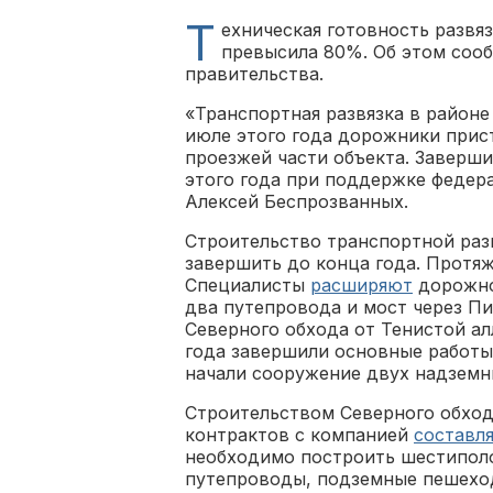
Т
ехническая готовность развя
превысила 80%. Об этом сооб
правительства.
«Транспортная развязка в районе
июле этого года дорожники прист
проезжей части объекта. Заверши
этого года при поддержке федер
Алексей Беспрозванных.
Строительство транспортной раз
завершить до конца года. Протяж
Специалисты
расширяют
дорожно
два путепровода и мост через Пи
Северного обхода от Тенистой ал
года завершили основные работы
начали сооружение двух надземн
Строительством Северного обход
контрактов с компанией
составл
необходимо построить шестиполо
путепроводы, подземные пешехо