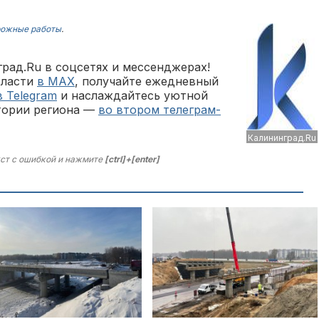
рожные работы
.
рад.Ru в соцсетях и мессенджерах!
бласти
в MAX
, получайте ежедневный
в Telegram
и наслаждайтесь уютной
тории региона —
во втором телеграм-
Калининград.Ru
ст с ошибкой и нажмите
[ctrl]+[enter]