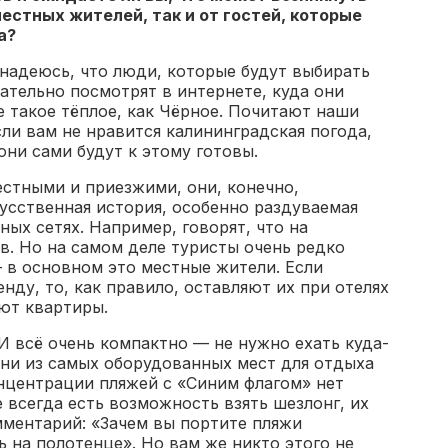
местных жителей, так и от гостей, которые
а?
 надеюсь, что люди, которые будут выбирать
ательно посмотрят в интернете, куда они
не такое тёплое, как Чёрное. Почитают наши
сли вам не нравится калининградская погода,
они сами будут к этому готовы.
естными и приезжими, они, конечно,
кусственная история, особенно раздуваемая
ых сетях. Например, говорят, что на
ов. Но на самом деле туристы очень редко
 в основном это местные жители. Если
нду, то, как правило, оставляют их при отелях
ют квартиры.
 И всё очень компактно — не нужно ехать куда-
одни из самых оборудованных мест для отдыха
онцентрации пляжей с «Синим флагом» нет
е всегда есть возможность взять шезлонг, их
мментарий: «Зачем вы портите пляжи
 на полотенце». Но вам же никто этого не