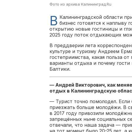
Фото из архива Калининград.Ru
В
Калининградской области при
бизнес готовятся к наплыву г
открытию новые гостиницы и глэ
2025 году поток отдыхающих мож
В преддверии лета корреспонден
культуре и туризму Андреем Ерма
гостеприимства, какая польза от
варианты отдыха и почему гости 
Балтики.
— Андрей Викторович, как меняе
отдых в Калининградскую облас
— Турист точно помолодел. Если б
приезжать больше молодёжи. В св
в 2017 году привозили молодёжны
запрещённых ныне социальных се
отвечали, что наша задача — пр
на тот момент было 20-25 лет, а к