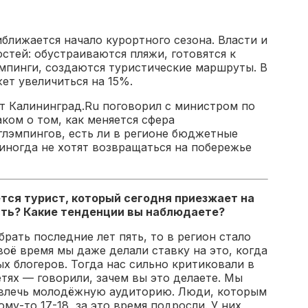
ближается начало курортного сезона. Власти и
остей: обустраиваются пляжи, готовятся к
мпинги, создаются туристические маршруты. В
ет увеличиться на 15%.
т Калининград.Ru поговорил с министром по
ком о том, как меняется сфера
 глэмпингов, есть ли в регионе бюджетные
иногда не хотят возвращаться на побережье
тся турист, который сегодня приезжает на
ть? Какие тенденции вы наблюдаете?
рать последние лет пять, то в регион стало
оё время мы даже делали ставку на это, когда
х блогеров. Тогда нас сильно критиковали в
тях — говорили, зачем вы это делаете. Мы
ивлечь молодёжную аудиторию. Люди, которым
ому-то 17-18, за это время подросли. У них