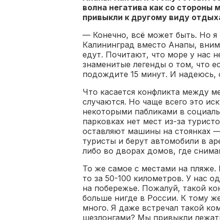
волна негатива как со стороны 
привыкли к другому виду отдых
— Конечно, всё может быть. Но я
Калининград вместо Анапы, вним
едут. Почитают, что море у нас 
знаменитые легенды о том, что е
подождите 15 минут. И надеюсь, 
Что касается конфликта между м
случаются. Но чаще всего это ис
некоторыми пабликами в социальн
парковках нет мест из-за турист
оставляют машины на стоянках —
туристы и берут автомобили в аре
либо во дворах домов, где снима
То же самое с местами на пляже.
то за 50-100 километров. У нас 
на побережье. Пожалуй, такой к
больше нигде в России. К тому ж
много. Я даже встречал такой ко
шезлонгами? Мы привыкли лежать