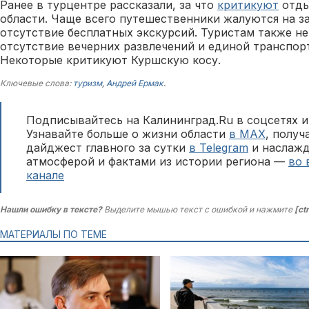
Ранее в турцентре рассказали, за что
критикуют
отды
области. Чаще всего путешественники жалуются на з
отсутствие бесплатных экскурсий. Туристам также не
отсутствие вечерних развлечений и единой транспорт
Некоторые критикуют Куршскую косу.
Ключевые слова:
туризм
,
Андрей Ермак
.
Подписывайтесь на Калининград.Ru в соцсетях и
Узнавайте больше о жизни области
в MAX
, полу
дайджест главного за сутки
в Telegram
и наслажд
атмосферой и фактами из истории региона —
во 
канале
Нашли ошибку в тексте?
Выделите мышью текст с ошибкой и нажмите
[ct
МАТЕРИАЛЫ ПО ТЕМЕ