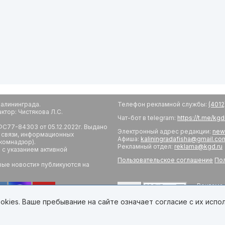
алининграда.
Телефон рекламной службы:
(4012
тор: Чистякова Л.С.
Чат-бот в telegram:
https://t.me/kg
С77-84303 от 05.12.2022г. Выдано
Электронный адрес редакции:
new
 связи, информационных
Афиша:
kaliningradafisha@gmail.co
комнадзор).
Рекламный отдел:
reklama@kgd.ru
с указанием активной
Пользовательское соглашение
Пол
вые новости» публикуются на
Реклама 
18+
Редакци
Обратная
kies. Ваше пребывание на сайте означает согласие с их испо
Developed by Калининград.Ru