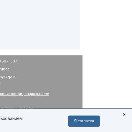
) 507-307
drubot
s@kgd.ru
m
итика конфиденциальности
на Калининград.Ru
я
×
 связь
льзованием.
Я согласен