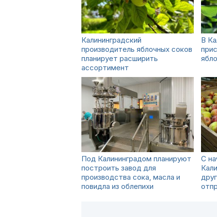
Калининградский
В Ка
производитель яблочных соков
прис
планирует расширить
ябл
ассортимент
Под Калининградом планируют
С на
построить завод для
Кали
производства сока, масла и
друг
повидла из облепихи
отпр