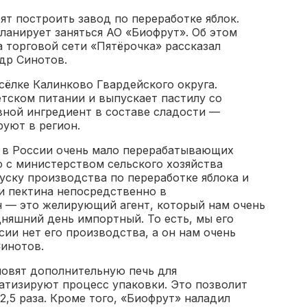
ят построить завод по переработке яблок.
ланирует заняться АО «Биофрут». Об этом
 торговой сети «Пятёрочка» рассказал
ндр Синотов.
сёлке Калинково Гвардейского округа.
тском питании и выпускает пастилу со
вной ингредиент в составе сладости —
руют в регион.
 в России очень мало перерабатывающих
 с министерством сельского хозяйства
уску производства по переработке яблока и
и пектина непосредственно в
н — это желирующий агент, который нам очень
дняшний день импортный. То есть, мы его
сии нет его производства, а он нам очень
Синотов.
новят дополнительную печь для
атизируют процесс упаковки. Это позволит
2,5 раза. Кроме того, «Биофрут» наладил