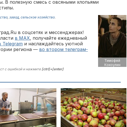
ы. В полезную смесь с овсяными хлопьями
стилы.
ство
,
завод
,
сельское хозяйство
.
рад.Ru в соцсетях и мессенджерах!
бласти
в MAX
, получайте ежедневный
в Telegram
и наслаждайтесь уютной
тории региона —
во втором телеграм-
Тимофей
Кокоулин
ст с ошибкой и нажмите
[ctrl]+[enter]