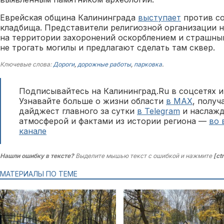
Еврейская община Калининграда
выступает
против со
кладбища. Представители религиозной организации 
на территории захоронений оскорблением и страшны
не трогать могилы и предлагают сделать там сквер.
Ключевые слова:
Дороги
,
дорожные работы
,
парковка
.
Подписывайтесь на Калининград.Ru в соцсетях и
Узнавайте больше о жизни области
в MAX
, полу
дайджест главного за сутки
в Telegram
и наслажд
атмосферой и фактами из истории региона —
во 
канале
Нашли ошибку в тексте?
Выделите мышью текст с ошибкой и нажмите
[ct
МАТЕРИАЛЫ ПО ТЕМЕ