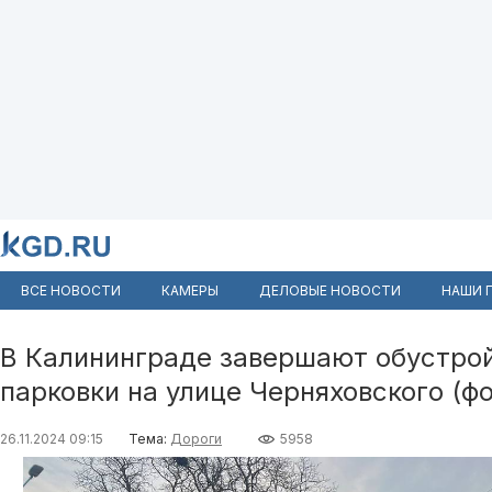
ВСЕ НОВОСТИ
КАМЕРЫ
ДЕЛОВЫЕ НОВОСТИ
НАШИ 
В Калининграде завершают обустро
парковки на улице Черняховского (ф
26.11.2024 09:15
Тема:
Дороги
5958