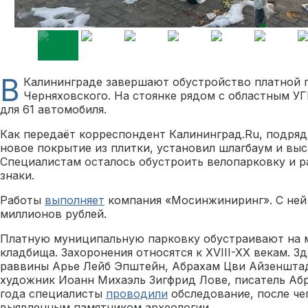
В
Калининграде завершают обустройство платной п
Черняховского. На стоянке рядом с областным 
для 61 автомобиля.
Как передаёт корреспондент Калининград.Ru, подряд
новое покрытие из плитки, установил шлагбаум и выс
Специалистам осталось обустроить велопарковку и 
знаки.
Работы
выполняет
компания «Мосинжиниринг». С ней 
миллионов рублей.
Платную муниципальную парковку обустраивают на м
кладбища. Захоронения относятся к XVIII-XX векам. З
раввины Арье Лейб Эпштейн, Абрахам Цви Айзенштад
художник Иоанн Михаэль Зигфрид Лове, писатель Аб
года специалисты
проводили
обследование, после че
выявленным памятником археологии.