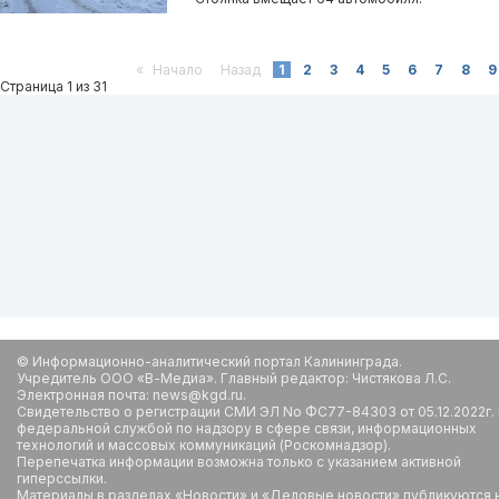
«
Начало
Назад
1
2
3
4
5
6
7
8
9
Страница 1 из 31
© Информационно-аналитический портал Калининграда.
Учредитель ООО «В-Медиа». Главный редактор: Чистякова Л.С.
Электронная почта: news@kgd.ru.
Свидетельство о регистрации СМИ ЭЛ No ФС77-84303 от 05.12.2022г.
федеральной службой по надзору в сфере связи, информационных
технологий и массовых коммуникаций (Роскомнадзор).
Перепечатка информации возможна только с указанием активной
гиперссылки.
Материалы в разделах «Новости» и «Деловые новости» публикуются 