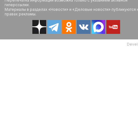
Перепечатка информации возможна только с указанием активной
гиперссылки.
Материалы в разделах «Новости» и «Деловые новости» публикуются 
правах рекламы.
Devel