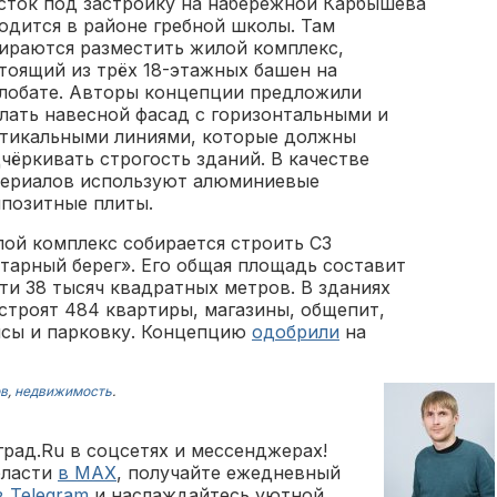
сток под застройку на набережной Карбышева
одится в районе гребной школы. Там
ираются разместить жилой комплекс,
тоящий из трёх 18-этажных башен на
лобате. Авторы концепции предложили
лать навесной фасад с горизонтальными и
тикальными линиями, которые должны
чёркивать строгость зданий. В качестве
ериалов используют алюминиевые
позитные плиты.
ой комплекс собирается строить СЗ
тарный берег». Его общая площадь составит
ти 38 тысяч квадратных метров. В зданиях
строят 484 квартиры, магазины, общепит,
сы и парковку. Концепцию
одобрили
на
в
,
недвижимость
.
рад.Ru в соцсетях и мессенджерах!
бласти
в MAX
, получайте ежедневный
в Telegram
и наслаждайтесь уютной