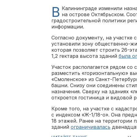
В
Калининграде изменили назн
на острове Октябрьском. Со
градостроительной политики ре
информации.
Согласно документу, на участке 
установили зону общественно-жи
которая позволяет строить 26-э
1,2 гектара высота зданий
была о
Участок располагается рядом со 
разместить «горизонтальную» вы
«Смоленское» из Санкт-Петербур
башни. Снизу они соединены сти
назначения. Сверху на зданиях «
откроется гостиница и видовой р
Кроме того, на участке с кадаст
с индексом «Ж-1/18-о». Она пред
18 этажей. Ранее на территории 
зданий
ограничивалась
двенадцат