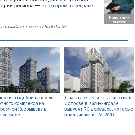
тории региона —
во втором телеграм-
Константин
Амозов
ст с ошибкой и нажмите
[ctrl]+[enter]
пертиза одобрила проект
Для строительства высотки на
тного комплекса на
Острове в Калининграде
ережной Карбышева в
вырубят 70 деревьев, которые
ининграде
высаживали к ЧМ-2018