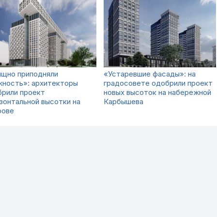
ящно приподняли
«Устаревшие фасады»: на
жность»: архитекторы
градосовете одобрили проект
брили проект
новых высоток на набережной
зонтальной высотки на
Карбышева
рове