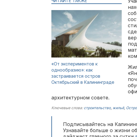
ЧИТАЙТЕ ТАКЖЕ
Уча
нах
соб
сос
сти
сде
вер
под
мат
ком
«От экспериментов к
Жил
однообразию»: как
«Ян
застраивается остров
поч
Октябрьский в Калининграде
обу
офи
архитектурном совете.
Ключевые слова:
строительство
,
жильё
,
Остро
Подписывайтесь на Калининг
Узнавайте больше о жизни о
дайджест главного за сутки