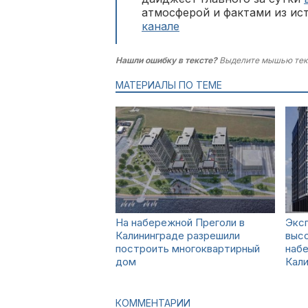
атмосферой и фактами из ис
канале
Нашли ошибку в тексте?
Выделите мышью тек
МАТЕРИАЛЫ ПО ТЕМЕ
На набережной Преголи в
Экс
Калининграде разрешили
высо
построить многоквартирный
наб
дом
Кал
КОММЕНТАРИИ