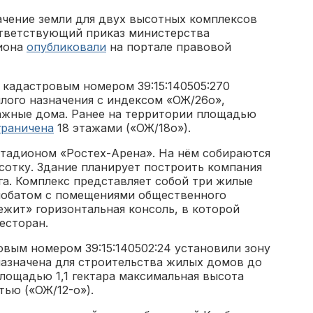
ачение земли для двух высотных комплексов
ответствующий приказ министерства
гиона
опубликовали
на портале правовой
с кадастровым номером 39:15:140505:270
лого назначения с индексом «ОЖ/26о»,
тажные дома. Ранее на территории площадью
граничена
18 этажами («ОЖ/18о»).
стадионом «Ростех-Арена». На нём собираются
сотку. Здание планирует построить компания
га. Комплекс представляет собой три жилые
лобатом с помещениями общественного
лежит» горизонтальная консоль, в которой
есторан.
ровым номером 39:15:140502:24 установили зону
назначена для строительства жилых домов до
площадью 1,1 гектара максимальная высота
ью («ОЖ/12-о»).