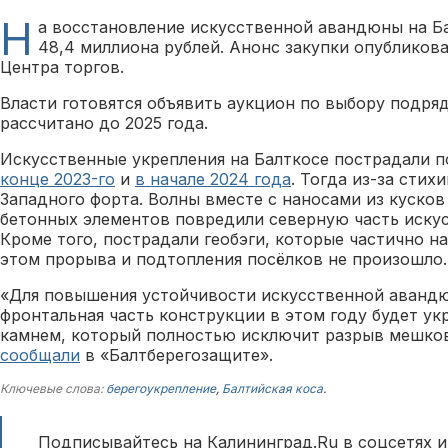
Н
а восстановление искусственной авандюны на Б
48,4 миллиона рублей. Анонс закупки опубликова
Центра торгов.
Власти готовятся объявить аукцион по выбору подря
рассчитано до 2025 года.
Искусственные укрепления на Балткосе пострадали 
конце 2023-го
и
в начале 2024 года
. Тогда из-за стих
Западного форта. Волны вместе с наносами из кусков
бетонных элементов повредили северную часть иску
Кроме того, пострадали геобэги, которые частично н
этом прорыва и подтопления посёлков не произошло.
«Для повышения устойчивости искусственной аванд
фронтальная часть конструкции в этом году будет у
камнем, который полностью исключит разрыв мешков
сообщали
в «Балтберегозащите».
Ключевые слова:
берегоукрепление
,
Балтийская коса
.
Подписывайтесь на Калининград.Ru в соцсетях и