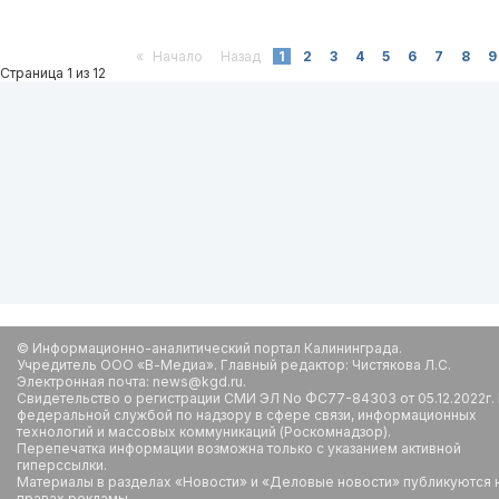
«
Начало
Назад
1
2
3
4
5
6
7
8
9
Страница 1 из 12
© Информационно-аналитический портал Калининграда.
Учредитель ООО «В-Медиа». Главный редактор: Чистякова Л.С.
Электронная почта: news@kgd.ru.
Свидетельство о регистрации СМИ ЭЛ No ФС77-84303 от 05.12.2022г.
федеральной службой по надзору в сфере связи, информационных
технологий и массовых коммуникаций (Роскомнадзор).
Перепечатка информации возможна только с указанием активной
гиперссылки.
Материалы в разделах «Новости» и «Деловые новости» публикуются 
правах рекламы.