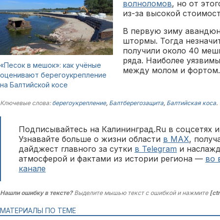
волноломов
, но от это
из-за высокой стоимост
В первую зиму авандюн
штормы. Тогда незначи
получили около 40 меш
ряда. Наиболее уязвимы
«Песок в мешок»: как учёные
между молом и фортом.
оценивают берегоукрепление
на Балтийской косе
Ключевые слова:
берегоукрепление
,
Балтберегозащита
,
Балтийская коса
.
Подписывайтесь на Калининград.Ru в соцсетях и
Узнавайте больше о жизни области
в MAX
, полу
дайджест главного за сутки
в Telegram
и наслажд
атмосферой и фактами из истории региона —
во 
канале
Нашли ошибку в тексте?
Выделите мышью текст с ошибкой и нажмите
[ct
МАТЕРИАЛЫ ПО ТЕМЕ