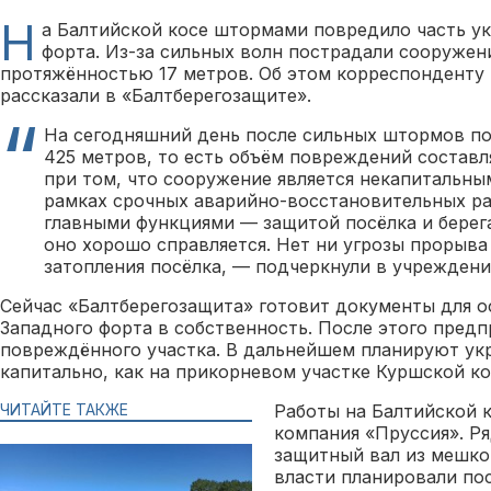
Н
а Балтийской косе штормами повредило часть ук
форта. Из-за сильных волн пострадали сооружени
протяжённостью 17 метров. Об этом корреспонденту
рассказали в «Балтберегозащите».
На сегодняшний день после сильных штормов по
425 метров, то есть объём повреждений составл
при том, что сооружение является некапитальны
рамках срочных аварийно-восстановительных ра
главными функциями — защитой посёлка и берег
оно хорошо справляется. Нет ни угрозы прорыва
затопления посёлка, — подчеркнули в учреждени
Сейчас «Балтберегозащита» готовит документы для о
Западного форта в собственность. После этого пред
повреждённого участка. В дальнейшем планируют укр
капитально, как на прикорневом участке Куршской ко
ЧИТАЙТЕ ТАКЖЕ
Работы на Балтийской к
компания «Пруссия». Р
защитный вал из мешко
власти планировали по