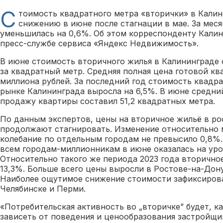
С
тоимость квадратного метра «вторички» в Калин
снижению в июне после стагнации в мае. За меся
уменьшилась на 0,6%. Об этом корреспонденту Кали
пресс-службе сервиса «Яндекс Недвижимость».
В июне стоимость вторичного жилья в Калининграде с
за квадратный метр. Средняя полная цена готовой кв
миллиона рублей. За последний год стоимость квадр
рынке Калининграда выросла на 6,5%. В июне средни
продажу квартиры составил 51,2 квадратных метра.
По данным экспертов, цены на вторичное жильё в ро
продолжают стагнировать. Изменение относительно м
колебание по отдельным городам не превысило 0,8%.
всем городам-миллионникам в июне оказалась на уров
Относительно такого же периода 2023 года вторично
13,3%. Больше всего цены выросли в Ростове-на-Дону
Наиболее ощутимое снижение стоимости зафиксирова
Челябинске и Перми.
«Потребительская активность во „вторичке” будет, ка
зависеть от поведения и ценообразования застройщи