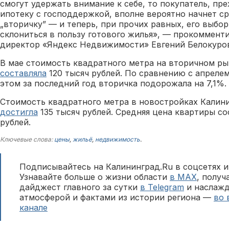
смогут удержать внимание к себе, то покупатель, п
ипотеку с господдержкой, вполне вероятно начнет с
„вторичку” — и теперь, при прочих равных, его выбо
склониться в пользу готового жилья», — прокоммент
директор «Яндекс Недвижимости» Евгений Белокуро
В мае стоимость квадратного метра на вторичном р
составляла
120 тысяч рублей. По сравнению с апрелем
этом за последний год вторичка подорожала на 7,1%.
Стоимость квадратного метра в новостройках Калин
достигла
135 тысяч рублей. Средняя цена квартиры со
рублей.
Ключевые слова:
цены
,
жильё
,
недвижимость
.
Подписывайтесь на Калининград.Ru в соцсетях и
Узнавайте больше о жизни области
в MAX
, полу
дайджест главного за сутки
в Telegram
и наслажд
атмосферой и фактами из истории региона —
во 
канале