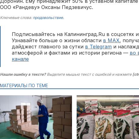
Доронин. Ему принадлежит 50% в уставном капитале
ООО «Рандеву» Оксаны Педзевичус.
Ключевые слова:
продовольствие
.
Подписывайтесь на Калининград.Ru в соцсетях и
Узнавайте больше о жизни области
в MAX
, полу
дайджест главного за сутки
в Telegram
и наслажд
атмосферой и фактами из истории региона —
во 
канале
Нашли ошибку в тексте?
Выделите мышью текст с ошибкой и нажмите
[ct
МАТЕРИАЛЫ ПО ТЕМЕ