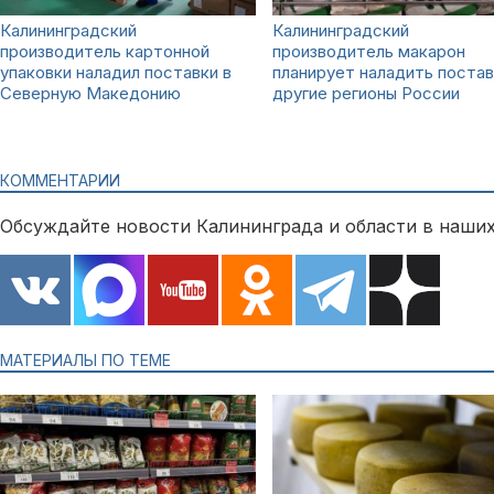
Калининградский
Калининградский
производитель картонной
производитель макарон
упаковки наладил поставки в
планирует наладить постав
Северную Македонию
другие регионы России
КОММЕНТАРИИ
Обсуждайте новости Калининграда и области в наших
МАТЕРИАЛЫ ПО ТЕМЕ