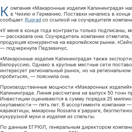
К
омпания «Макаронные изделия Калининграда» на
в Чехию и Германию. Поставки начались в конце 
сообщает
Rugrad
со ссылкой на соучредителя компан
«У меня в конце года контракты только подписаны, мы
— рассказала она. Соучредитель компании отметила, 
продукция конкурентна на европейском рынке. «Сейча
— подчеркнула Педзевичус.
«Макаронные изделия Калининграда» также экспорт
Белоруссию. Однако в крупные местные сети поставо
интересует региональный рынок, но на региональном
пробиться», — пояснила она.
Производственные мощности «Макаронных изделий» 
Калининграде. Линия рассчитана на выпуск 50 тонн п
Инвестиции оцениваются в сумму порядка 25 миллион
окупаемости — пять лет. В ассортименте компании —
каракатицы, макароны Rossana e`pappare, безглютен
кукурузной муки и изделия из спельты.
По данным ЕГРЮЛ, генеральным директором компани