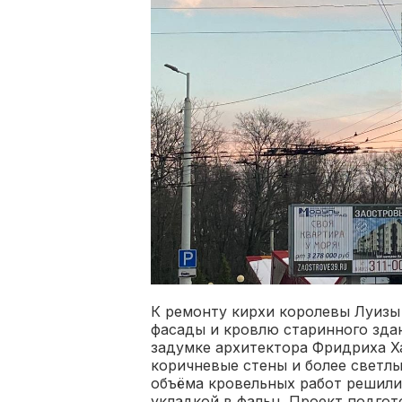
К ремонту кирхи королевы Луиз
фасады и кровлю старинного зда
задумке архитектора Фридриха Ха
коричневые стены и более светлы
объёма кровельных работ решили
укладкой в фальц. Проект подго