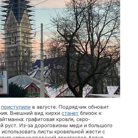
ы
приступили
в августе. Подрядчик обновит
ния. Внешний вид кирхи
станет
близок к
йтманна: графитовая кровля, серо-
й руст. Из-за дороговизны меди и большого
 использовать листы кровельной жести с
товил калининградский архитектор Артур