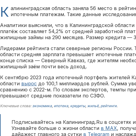
К
алининградская область заняла 56 место в рейти
ипотечным платежам. Такие данные исследовани
Аналитики выяснили, что в Калининградской област
платёж составляет 54,2% от средней заработной плат
жилищные займы на 290 месяцев. Размер кредита — 3
Лидерами рейтинга стали северные регионы России. 
области средняя зарплата превышает ипотечные плате
конце списка — Северный Кавказ, где жителям необх
жилищный заём почти весь доход.
К сентябрю 2023 года ипотечный портфель жителей 
области
вырос
до 100,1 миллиардов рублей. Сумма ув
сравнению с 2022-м. По словам экспертов, темпы при
превышают средние показатели по СЗФО.
Ключевые слова:
экономика
,
ипотека
,
кредиты
,
жильё
,
рейтинги
.
Подписывайтесь на Калининград.Ru в соцсетях и
Узнавайте больше о жизни области
в MAX
, полу
дайджест главного за сутки
в Telegram
и наслажд