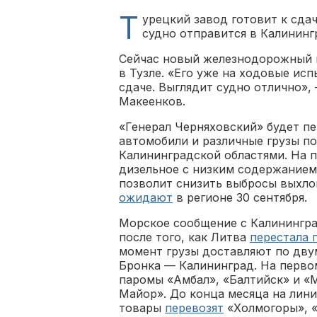
Т
урецкий завод готовит к сда
судно отправится в Калининг
Сейчас новый железнодорожный 
в Тузле. «Его уже на ходовые ис
сдаче. Выглядит судно отлично»,
Макеенков.
«Генерал Черняховский» будет п
автомобили и различные грузы п
Калининградской областями. На 
дизельное с низким содержанием
позволит снизить выбросы выхло
ожидают
в регионе 30 сентября.
Морское сообщение с Калинингра
после того, как Литва
перестала 
момент грузы доставляют по двум
Бронка — Калининград. На перв
паромы «Амбал», «Балтийск» и «
Майор». До конца месяца на ли
товары
перевозят
«Холмогоры», «