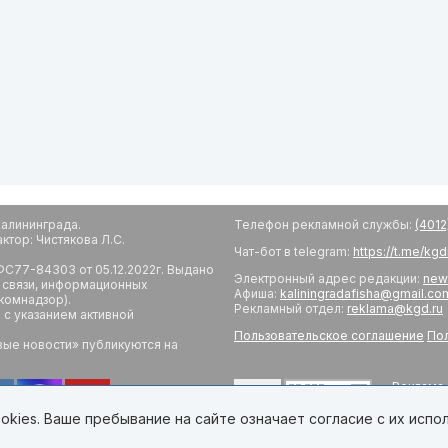
алининграда.
Телефон рекламной службы:
(4012
тор: Чистякова Л.С.
Чат-бот в telegram:
https://t.me/kg
С77-84303 от 05.12.2022г. Выдано
Электронный адрес редакции:
new
 связи, информационных
Афиша:
kaliningradafisha@gmail.co
комнадзор).
Рекламный отдел:
reklama@kgd.ru
с указанием активной
Пользовательское соглашение
Пол
вые новости» публикуются на
Реклама 
18+
Редакци
Обратная
kies. Ваше пребывание на сайте означает согласие с их испо