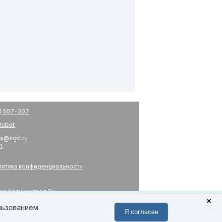
) 507-307
drubot
s@kgd.ru
m
итика конфиденциальности
на Калининград.Ru
я
×
 связь
льзованием.
Я согласен