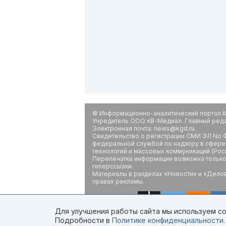
© Информационно-аналитический портал К
Учредитель ООО «В-Медиа». Главный редак
Электронная почта: news@kgd.ru.
Свидетельство о регистрации СМИ ЭЛ No Ф
федеральной службой по надзору в сфере
технологий и массовых коммуникаций (Рос
Перепечатка информации возможна только 
гиперссылки.
Материалы в разделах «Новости» и «Дело
правах рекламы.
Для улучшения работы сайта мы используем coo
Подробности в
Политике конфиденциальности
.