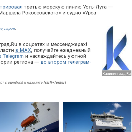
стрировал
третью морскую линию Усть-Луга —
«Маршала Рокоссовского» и судно «Урса
ие
,
паром
.
рад.Ru в соцсетях и мессенджерах!
бласти
в MAX
, получайте ежедневный
в Telegram
и наслаждайтесь уютной
тории региона —
во втором телеграм-
Калининград.Ru
ст с ошибкой и нажмите
[ctrl]+[enter]