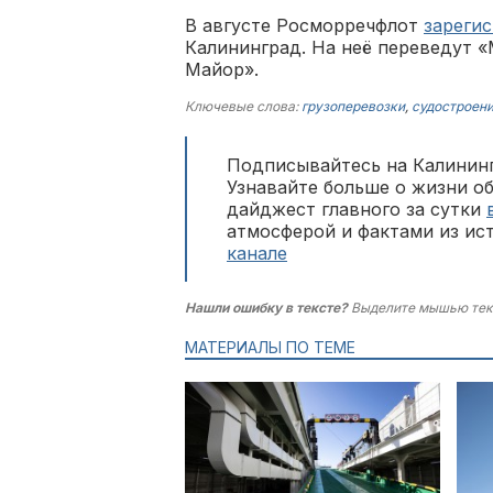
В августе Росморречфлот
зареги
Калининград. На неё переведут 
Майор».
Ключевые слова:
грузоперевозки
,
судостроен
Подписывайтесь на Калининг
Узнавайте больше о жизни о
дайджест главного за сутки
атмосферой и фактами из ис
канале
Нашли ошибку в тексте?
Выделите мышью тек
МАТЕРИАЛЫ ПО ТЕМЕ