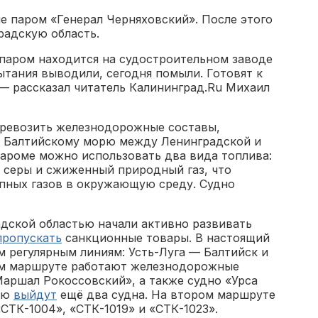
че паром «Генерал Черняховский». После этого
радскую область.
паром находится на судостроительном заводе
пытания выводили, сегодня помыли. Готовят к
 — рассказал читатель Калининград.Ru Михаил
еревозить железнодорожные составы,
о Балтийскому морю между Ленинградской и
пароме можно использовать два вида топлива:
 серы и сжиженный природный газ, что
пных газов в окружающую среду. Судно
дской областью начали активно развивать
пропускать
санкционные товары. В настоящий
 регулярным линиям: Усть-Луга — Балтийск и
ом маршруте работают железнодорожные
Маршал Рокоссовский», а также судно «Урса
нию
выйдут
ещё два судна. На втором маршруте
СТК-1004», «СТК-1019» и «СТК-1023».