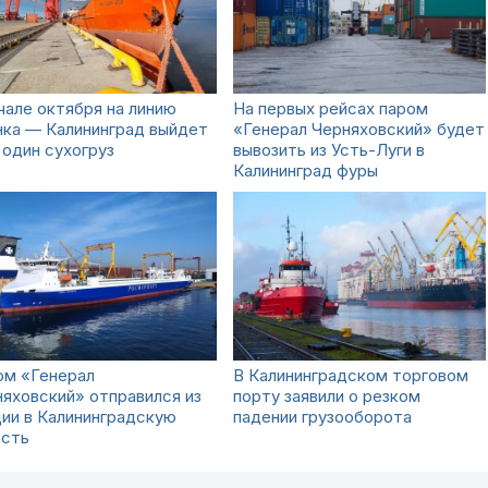
чале октября на линию
На первых рейсах паром
нка — Калининград выйдет
«Генерал Черняховский» будет
один сухогруз
вывозить из Усть-Луги в
Калининград фуры
ом «Генерал
В Калининградском торговом
яховский» отправился из
порту заявили о резком
ии в Калининградскую
падении грузооборота
асть