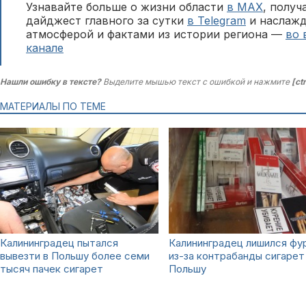
Узнавайте больше о жизни области
в MAX
, полу
дайджест главного за сутки
в Telegram
и наслажд
атмосферой и фактами из истории региона —
во 
канале
Нашли ошибку в тексте?
Выделите мышью текст с ошибкой и нажмите
[ct
МАТЕРИАЛЫ ПО ТЕМЕ
Калининградец пытался
Калининградец лишился фу
вывезти в Польшу более семи
из-за контрабанды сигарет
тысяч пачек сигарет
Польшу