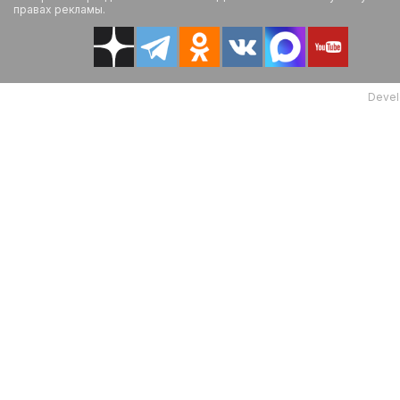
правах рекламы.
Devel