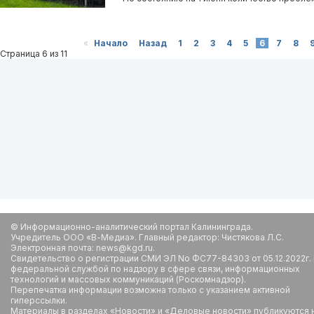
«
Начало
Назад
1
2
3
4
5
6
7
8
Страница 6 из 11
© Информационно-аналитический портал Калининграда.
Учредитель ООО «В-Медиа». Главный редактор: Чистякова Л.С.
Электронная почта: news@kgd.ru.
Свидетельство о регистрации СМИ ЭЛ No ФС77-84303 от 05.12.2022г.
федеральной службой по надзору в сфере связи, информационных
технологий и массовых коммуникаций (Роскомнадзор).
Перепечатка информации возможна только с указанием активной
гиперссылки.
Материалы в разделах «Новости» и «Деловые новости» публикуются 