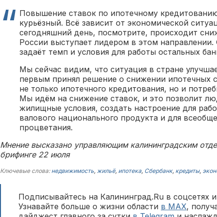
Повышение ставок по ипотечному кредитовани
курьёзный. Всё зависит от экономической ситуац
сегодняшний день, посмотрите, происходит сни
России выступает лидером в этом направлении. 
задаёт темп и условия для работы остальных бан
Мы сейчас видим, что ситуация в стране улучшае
первым принял решение о снижении ипотечных ст
не только ипотечного кредитования, но и потреб
Мы идём на снижение ставок, и это позволит л
жилищные условия, создать настроение для рабо
валового национального продукта и для всеобще
процветания.
Мнение высказано управляющим калининградским отд
брифинге 22 июля
Ключевые слова:
недвижимость
,
жильё
,
ипотека
,
Сбербанк
,
кредиты
,
экон
Подписывайтесь на Калининград.Ru в соцсетях и
Узнавайте больше о жизни области
в MAX
, полу
дайджест главного за сутки
в Telegram
и наслажд