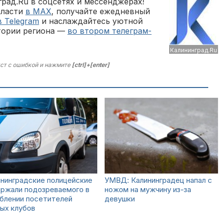
рад.Ru в соцсетях и мессенджерах!
бласти
в MAX
, получайте ежедневный
в Telegram
и наслаждайтесь уютной
тории региона —
во втором телеграм-
Калининград.Ru
ст с ошибкой и нажмите
[ctrl]+[enter]
нинградские полицейские
УМВД: Калининградец напал с
ержали подозреваемого в
ножом на мужчину из-за
блении посетителей
девушки
ых клубов