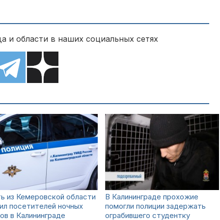
а и области в наших социальных сетях
ь из Кемеровской области
В Калининграде прохожие
ил посетителей ночных
помогли полиции задержать
ов в Калининграде
ограбившего студентку