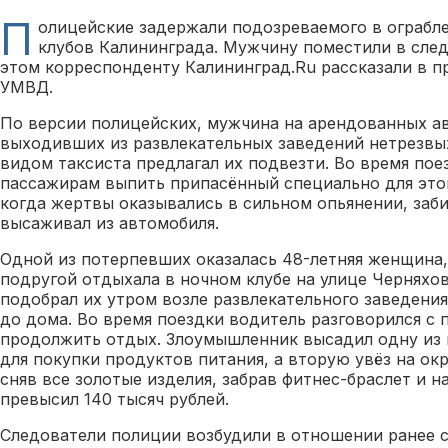
П
олицейские задержали подозреваемого в ограбл
клубов Калининграда. Мужчину поместили в след
этом корреспонденту Калининград.Ru рассказали в п
УМВД.
По версии полицейских, мужчина на арендованных а
выходивших из развлекательных заведений нетрезвых
видом таксиста предлагал их подвезти. Во время по
пассажирам выпить припасённый специально для этог
когда жертвы оказывались в сильном опьянении, заби
высаживал из автомобиля.
Одной из потерпевших оказалась 48-летняя женщина,
подругой отдыхала в ночном клубе на улице Черняхо
подобрал их утром возле развлекательного заведени
до дома. Во время поездки водитель разговорился с
продолжить отдых. Злоумышленник высадил одну из 
для покупки продуктов питания, а вторую увёз на окр
сняв все золотые изделия, забрав фитнес-браслет и н
превысил 140 тысяч рублей.
Следователи полиции возбудили в отношении ранее с