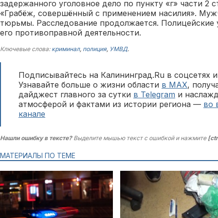
задержанного уголовное дело по пункту «г» части 2 с
«Грабёж, совершённый с применением насилия». Мужч
тюрьмы. Расследование продолжается. Полицейские 
его противоправной деятельности.
Ключевые слова:
криминал
,
полиция
,
УМВД
.
Подписывайтесь на Калининград.Ru в соцсетях и
Узнавайте больше о жизни области
в MAX
, полу
дайджест главного за сутки
в Telegram
и наслажд
атмосферой и фактами из истории региона —
во 
канале
Нашли ошибку в тексте?
Выделите мышью текст с ошибкой и нажмите
[ct
МАТЕРИАЛЫ ПО ТЕМЕ