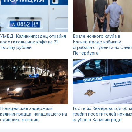
УМВД: Калининградец ограбил
Возле ночного клуба в
посетительницу кафе на 21
Калининграде избили и
тысячу рублей
ограбили студента из Санк
Петербурга
Полицейские задержали
Гость из Кемеровской обл
калининградца, нападавшего на
грабил посетителей ночны
одиноких женщин
клубов в Калининграде