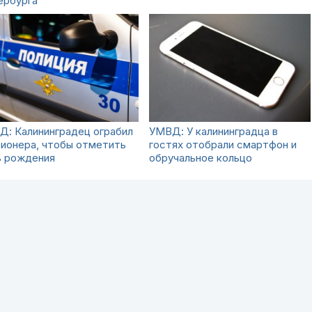
ербурга
Д: Калининградец ограбил
УМВД: У калининградца в
ионера, чтобы отметить
гостях отобрали смартфон и
ь рождения
обручальное кольцо