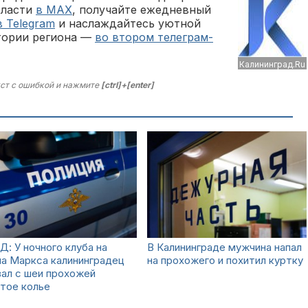
бласти
в MAX
, получайте ежедневный
в Telegram
и наслаждайтесь уютной
тории региона —
во втором телеграм-
Калининград.Ru
ст с ошибкой и нажмите
[ctrl]+[enter]
: У ночного клуба на
В Калининграде мужчина напал
а Маркса калининградец
на прохожего и похитил куртку
ал с шеи прохожей
тое колье