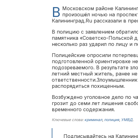
В
Московском районе Калининг
произошёл ночью на проспек
Калининград.Ru рассказали в пр
В полицию с заявлением обратилс
памятника «Советско-Польской д
несколько раз ударил по лицу и п
Полицейские опросили потерпевш
подготовленной ориентировке не
подозреваемого. В результате зл
летний местный житель, ранее н
ответственности.Злоумышленник 
распорядиться похищенным.
Возбуждено уголовное дело по ча
грозит до семи лет лишения сво
временного содержания.
Ключевые слова:
криминал
,
полиция
,
УМВД
.
Подписывайтесь на Калининг