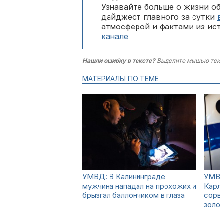
Узнавайте больше о жизни о
дайджест главного за сутки
атмосферой и фактами из ис
канале
Нашли ошибку в тексте?
Выделите мышью тек
МАТЕРИАЛЫ ПО ТЕМЕ
УМВД: В Калининграде
УМВД
мужчина нападал на прохожих и
Карл
брызгал баллончиком в глаза
сорв
золо