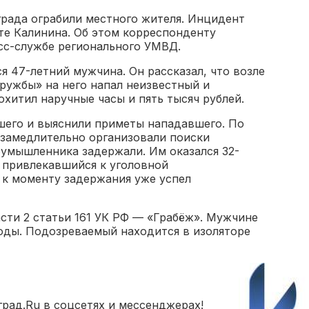
рада ограбили местного жителя. Инцидент
те Калинина. Об этом корреспонденту
есс-службе регионального УМВД.
я 47-летний мужчина. Он рассказал, что возле
ружбы» на него напал неизвестный и
охитил наручные часы и пять тысяч рублей.
его и выяснили приметы нападавшего. По
замедлительно организовали поиски
оумышленника задержали. Им оказался 32-
е привлекавшийся к уголовной
к моменту задержания уже успел
сти 2 статьи 161 УК РФ — «Грабёж». Мужчине
боды. Подозреваемый находится в изоляторе
рад.Ru в соцсетях и мессенджерах!