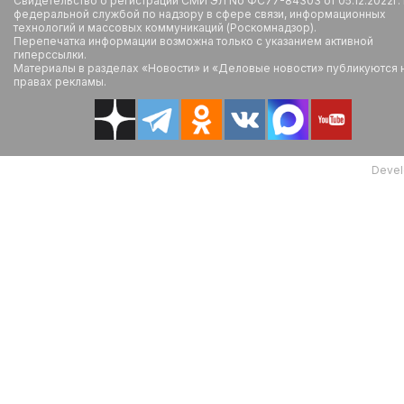
Свидетельство о регистрации СМИ ЭЛ No ФС77-84303 от 05.12.2022г.
федеральной службой по надзору в сфере связи, информационных
технологий и массовых коммуникаций (Роскомнадзор).
Перепечатка информации возможна только с указанием активной
гиперссылки.
Материалы в разделах «Новости» и «Деловые новости» публикуются 
правах рекламы.
Devel