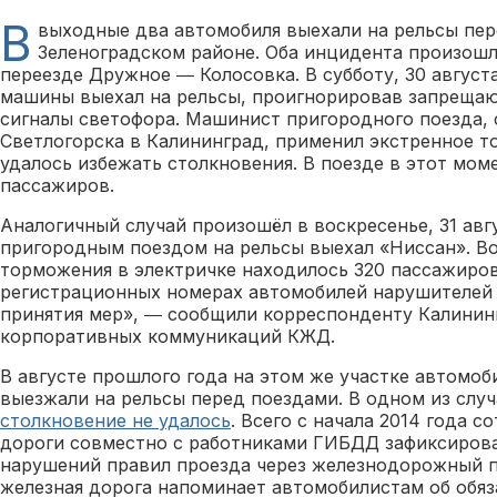
В
выходные два автомобиля выехали на рельсы пер
Зеленоградском районе. Оба инцидента произош
переезде Дружное ― Колосовка. В субботу, 30 августа
машины выехал на рельсы, проигнорировав запреща
сигналы светофора. Машинист пригородного поезда, 
Светлогорска в Калининград, применил экстренное т
удалось избежать столкновения. В поезде в этот мом
пассажиров.
Аналогичный случай произошёл в воскресенье, 31 авгус
пригородным поездом на рельсы выехал «Ниссан». Во
торможения в электричке находилось 320 пассажиров
регистрационных номерах автомобилей нарушителей
принятия мер», ― сообщили корреспонденту Калининг
корпоративных коммуникаций КЖД.
В августе прошлого года на этом же участке автомоб
выезжали на рельсы перед поездами. В одном из слу
столкновение не удалось
. Всего с начала 2014 года 
дороги совместно с работниками ГИБДД зафиксирова
нарушений правил проезда через железнодорожный п
железная дорога напоминает автомобилистам об обяз