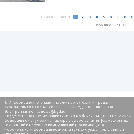
«
Начало
Назад
1
2
3
4
5
6
7
8
9
Страница 1 из 896
© Информационно-аналитический портал Калининграда.
Учредитель ООО «В-Медиа». Главный редактор: Чистякова Л.С.
Электронная почта: news@kgd.ru.
Свидетельство о регистрации СМИ ЭЛ No ФС77-84303 от 05.12.2022г.
федеральной службой по надзору в сфере связи, информационных
технологий и массовых коммуникаций (Роскомнадзор).
Перепечатка информации возможна только с указанием активной
гиперссылки.