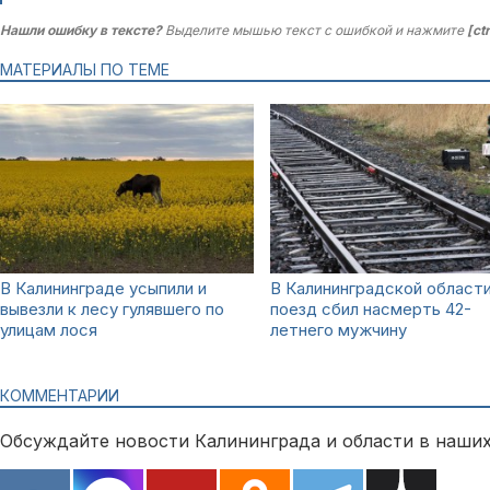
Нашли ошибку в тексте?
Выделите мышью текст с ошибкой и нажмите
[ct
МАТЕРИАЛЫ ПО ТЕМЕ
В Калининграде усыпили и
В Калининградской област
вывезли к лесу гулявшего по
поезд сбил насмерть 42-
улицам лося
летнего мужчину
КОММЕНТАРИИ
Обсуждайте новости Калининграда и области в наших