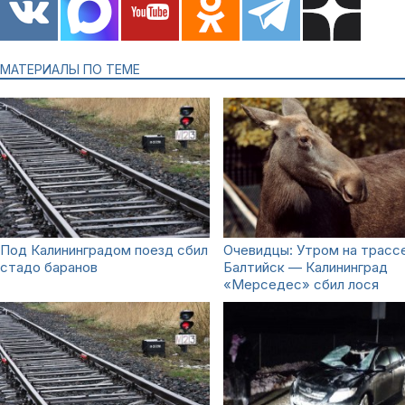
МАТЕРИАЛЫ ПО ТЕМЕ
Под Калининградом поезд сбил
Очевидцы: Утром на трасс
стадо баранов
Балтийск — Калининград
«Мерседес» сбил лося