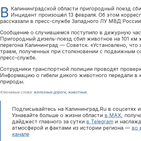
В
Калининградской области пригородный поезд сби
Инцидент произошёл 13 февраля. Об этом коррес
рассказали в пресс-службе Западного ЛУ МВД России
Сообщение о случившемся поступило в дежурную част
Пригородный дизель-поезд сбил животное на 101 км
перегона Калининград — Советск. «Установлено, что 
травм, полученных при столкновении с подвижным со
пресс-службе.
Сотрудники транспортной полиции проводят проверку
Информацию о гибели дикого животного передали в 
природы.
Ключевые слова:
железные дороги
,
животные
.
Подписывайтесь на Калининград.Ru в соцсетях и
Узнавайте больше о жизни области
в MAX
, полу
дайджест главного за сутки
в Telegram
и наслажд
атмосферой и фактами из истории региона —
во 
канале