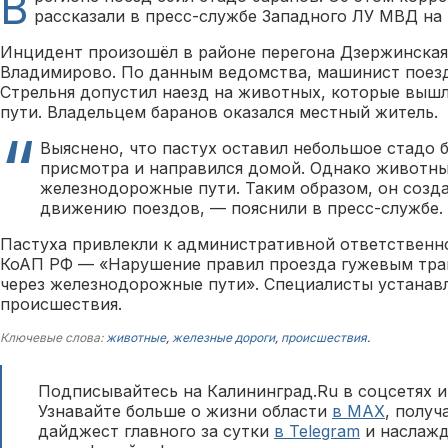
В
рассказали в пресс-службе Западного ЛУ МВД на 
Инцидент произошёл в районе перегона Дзержинска
Владимирово. По данным ведомства, машинист поез
Стрельня допустил наезд на животных, которые выш
пути. Владельцем баранов оказался местный житель.
Выяснено, что пастух оставил небольшое стадо 
присмотра и направился домой. Однако животн
железнодорожные пути. Таким образом, он созда
движению поездов, — пояснили в пресс-службе.
Пастуха привлекли к административной ответственнос
КоАП РФ — «Нарушение правил проезда гужевым тра
через железнодорожные пути». Специалисты устанав
происшествия.
Ключевые слова:
животные
,
железные дороги
,
происшествия
.
Подписывайтесь на Калининград.Ru в соцсетях и
Узнавайте больше о жизни области
в MAX
, полу
дайджест главного за сутки
в Telegram
и наслажд