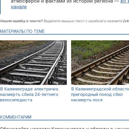
атмосферой и фактами из истории региона —
во 
канале
Нашли ошибку в тексте?
Выделите мышью текст с ошибкой и нажмите
[ct
МАТЕРИАЛЫ ПО ТЕМЕ
В Калининграде электричка
В Калининградской област
насмерть сбила 24-летнего
пригородный поезд сбил
велосипедиста
насмерть лося
КОММЕНТАРИИ