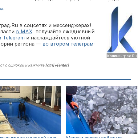
ва
.
рад.Ru в соцсетях и мессенджерах!
бласти
в MAX
, получайте ежедневный
в Telegram
и наслаждайтесь уютной
тории региона —
во втором телеграм-
Калининград.Ru
ст с ошибкой и нажмите
[ctrl]+[enter]
лининграде молодой лось
Моряки спасли собаку из