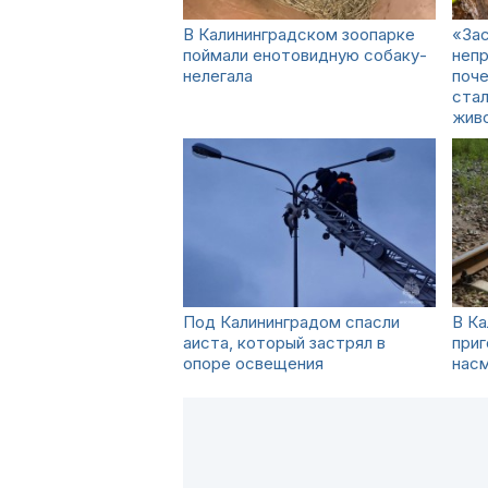
В Калининградском зоопарке
«Зас
поймали енотовидную собаку-
непр
нелегала
поче
стал
жив
Под Калининградом спасли
В Ка
аиста, который застрял в
приг
опоре освещения
нас