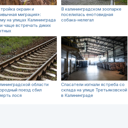
тройка окраин и
В калининградском зоопарке
ивычная миграция»:
поселилась енотовидная
му на улицах Калининграда
собака-нелегал
и чаще встречать диких
отных
лининградской области
Спасатели изгнали ястреба со
ородный поезд сбил
склада на улице Третьяковской
мерть лося
в Калининграде