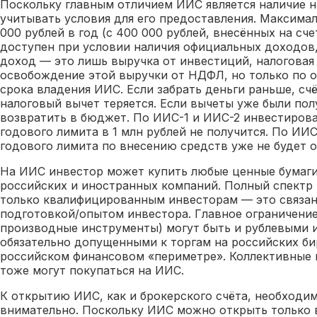
Поскольку главным отличием ИИС является наличие н
учитывать условия для его предоставления. Максима
000 рублей в год (с 400 000 рублей, внесённых на сче
доступен при условии наличия официальных доходов
доход — это лишь выручка от инвестиций, налоговая 
освобождение этой выручки от НДФЛ, но только по 
срока владения ИИС. Если забрать деньги раньше, счё
налоговый вычет теряется. Если вычеты уже были пол
возвратить в бюджет. По ИИС-1 и ИИС-2 инвестиров
годового лимита в 1 млн рублей не получится. По ИИ
годового лимита по внесению средств уже не будет о
На ИИС инвестор может купить любые ценные бумаги:
российских и иностранных компаний. Полный спектр
только квалифицированным инвесторам — это связано
подготовкой/опытом инвестора. Главное ограничение
производные инструменты) могут быть и рублевыми 
обязательно допущенными к торгам на российских б
российском финансовом «периметре». Коллективные
тоже могут покупаться на ИИС.
К открытию ИИС, как и брокерского счёта, необходи
внимательно. Поскольку ИИС можно открыть только 