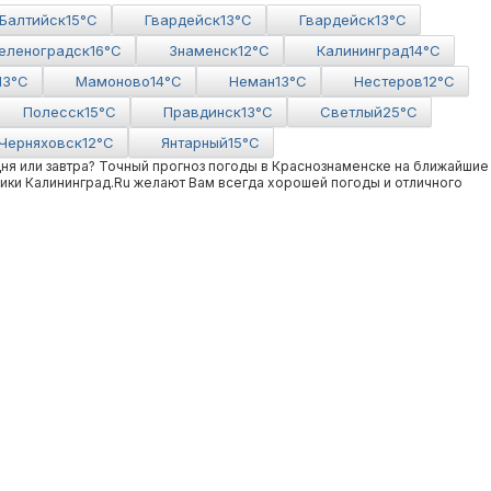
Балтийск
15°C
Гвардейск
13°C
Гвардейск
13°C
еленоградск
16°C
Знаменск
12°C
Калининград
14°C
13°C
Мамоново
14°C
Неман
13°C
Нестеров
12°C
Полесcк
15°C
Правдинск
13°C
Светлый
25°C
Черняховск
12°C
Янтарный
15°C
ня или завтра? Точный прогноз погоды в Краснознаменске на ближайшие
ники Калининград.Ru желают Вам всегда хорошей погоды и отличного