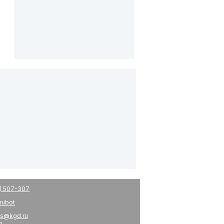
) 507-307
drubot
s@kgd.ru
m