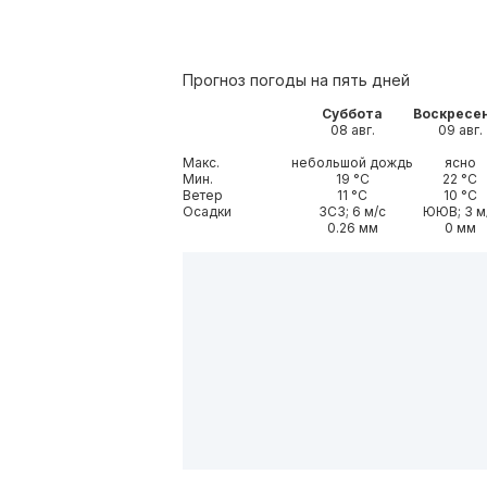
Прогноз погоды на пять дней
Суббота
Воскресе
08 авг.
09 авг.
Макс.
небольшой дождь
ясно
Мин.
19 °С
22 °С
Ветер
11 °С
10 °С
Осадки
ЗСЗ; 6 м/с
ЮЮВ; 3 м
0.26 мм
0 мм