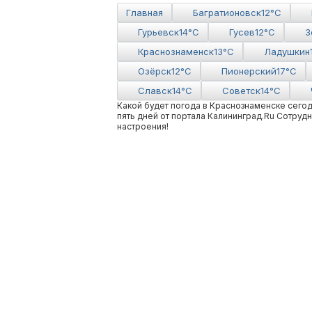
Главная
Багратионовск
12°C
Гурьевск
14°C
Гусев
12°C
З
Краснознаменск
13°C
Ладушкин
Озёрск
12°C
Пионерский
17°C
Славск
14°C
Советск
14°C
Какой будет погода в Краснознаменске сегод
пять дней от портала Калининград.Ru Сотруд
настроения!