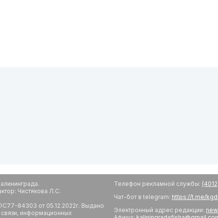
алининграда.
Телефон рекламной службы:
(4012
тор: Чистякова Л.С.
Чат-бот в telegram:
https://t.me/kg
С77-84303 от 05.12.2022г. Выдано
Электронный адрес редакции:
new
 связи, информационных
Афиша:
kaliningradafisha@gmail.co