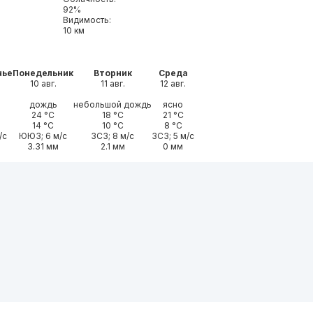
92%
Видимость:
10 км
нье
Понедельник
Вторник
Среда
10 авг.
11 авг.
12 авг.
дождь
небольшой дождь
ясно
24 °С
18 °С
21 °С
14 °С
10 °С
8 °С
/с
ЮЮЗ; 6 м/с
ЗСЗ; 8 м/с
ЗСЗ; 5 м/с
3.31 мм
2.1 мм
0 мм