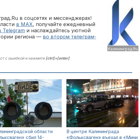
рад.Ru в соцсетях и мессенджерах!
бласти
в MAX
, получайте ежедневный
в Telegram
и наслаждайтесь уютной
тории региона —
во втором телеграм-
Калининград.Ru
ст с ошибкой и нажмите
[ctrl]+[enter]
лининградской области
В центре Калининграда
ьксваген» сбил 14-
«Фольксваген» въехал в «Мини