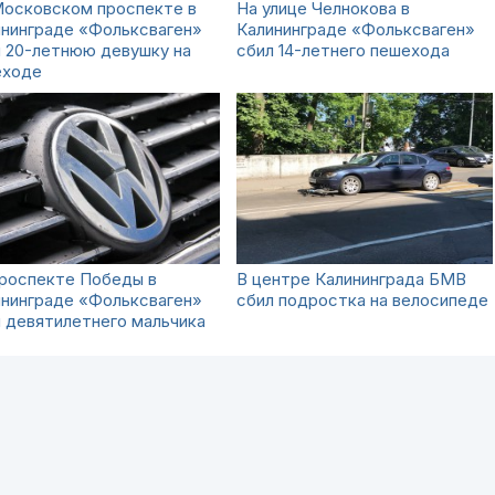
Московском проспекте в
На улице Челнокова в
ининграде «Фольксваген»
Калининграде «Фольксваген»
 20-летнюю девушку на
сбил 14-летнего пешехода
еходе
проспекте Победы в
В центре Калининграда БМВ
ининграде «Фольксваген»
сбил подростка на велосипеде
 девятилетнего мальчика