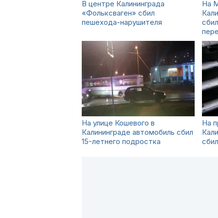
В центре Калининграда
На 
«Фольксваген» сбил
Кал
пешехода-нарушителя
сбил
пер
На улице Кошевого в
На 
Калининграде автомобиль сбил
Кал
15-летнего подростка
сбил