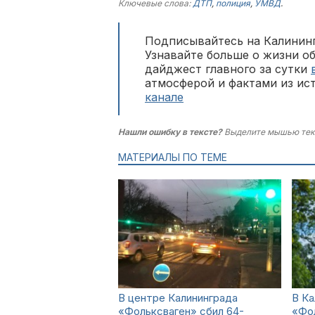
Ключевые слова:
ДТП
,
полиция
,
УМВД
.
Подписывайтесь на Калининг
Узнавайте больше о жизни о
дайджест главного за сутки
атмосферой и фактами из ис
канале
Нашли ошибку в тексте?
Выделите мышью тек
МАТЕРИАЛЫ ПО ТЕМЕ
В центре Калининграда
В Ка
«Фольксваген» сбил 64-
«Фол