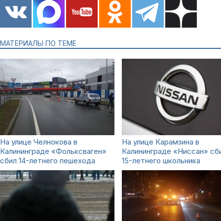
МАТЕРИАЛЫ ПО ТЕМЕ
На улице Челнокова в
На улице Карамзина в
Калининграде «Фольксваген»
Калининграде «Ниссан» сб
сбил 14-летнего пешехода
15-летнего школьника