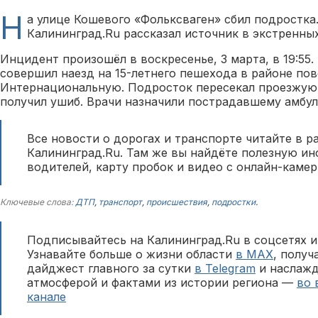
Н
а улице Кошевого «Фольксваген» сбил подростка
Калининград.Ru рассказал источник в экстренных
Инцидент произошёл в воскресенье, 3 марта, в 19:55
совершил наезд на 15-летнего пешехода в районе пов
Интернациональную. Подросток пересекал проезжую 
получил ушиб. Врачи назначили пострадавшему амбул
Все новости о дорогах и транспорте читайте в р
Калининград.Ru. Там же вы найдёте полезную и
водителей, карту пробок и видео с онлайн-камер
Ключевые слова:
ДТП
,
транспорт
,
происшествия
,
подростки
.
Подписывайтесь на Калининград.Ru в соцсетях и
Узнавайте больше о жизни области
в MAX
, полу
дайджест главного за сутки
в Telegram
и наслажд
атмосферой и фактами из истории региона —
во 
канале