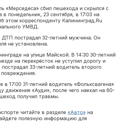
ь «Мерседеса» сбил пешехода и скрылся с
в понедельник, 23 сентября, в 17:03 на
Об этом корреспонденту Калининград.Ru
нального УМВД.
е ДТП пострадал 32-летний мужчина. Он
ля не установлена.
нграде на улице Майской. В 14:30 30-летний
езде на перекрёсток не уступил дорогу и
е пострадал 33-летний водитель второго
 повреждения.
е в 17:00 31-летний водитель «Фольксвагена»
у движения «Ауди», после чего наехал на 60-
ешеход получил травмы.
нспорте читайте в разделе
«Авто»
на
найдёте полезную информацию для