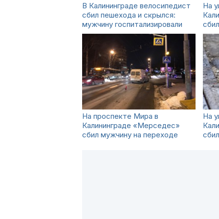
В Калининграде велосипедист
На у
сбил пешехода и скрылся:
Кал
мужчину госпитализировали
сби
На проспекте Мира в
На у
Калининграде «Мерседес»
Кал
сбил мужчину на переходе
сбил