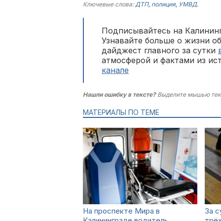
Ключевые слова:
ДТП
,
полиция
,
УМВД
.
Подписывайтесь на Калининг
Узнавайте больше о жизни о
дайджест главного за сутки
атмосферой и фактами из ис
канале
Нашли ошибку в тексте?
Выделите мышью тек
МАТЕРИАЛЫ ПО ТЕМЕ
На проспекте Мира в
За с
Калининграде водитель
трё