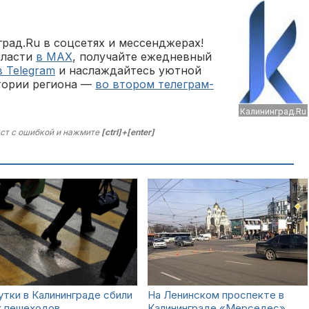
рад.Ru в соцсетях и мессенджерах!
бласти
в MAX
, получайте ежедневный
в Telegram
и наслаждайтесь уютной
тории региона —
во втором телеграм-
Калининград.Ru
ст с ошибкой и нажмите
[ctrl]+[enter]
утки в Калининграде сбили
На Ленинском проспекте в
х пешеходов
Калининграде «Мерседес»