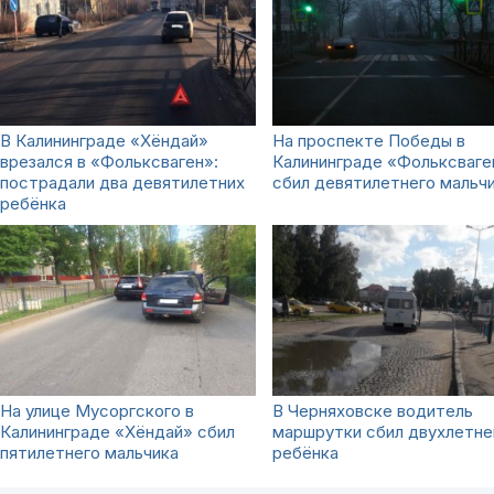
В Калининграде «Хёндай»
На проспекте Победы в
врезался в «Фольксваген»:
Калининграде «Фольксваге
пострадали два девятилетних
сбил девятилетнего мальч
ребёнка
На улице Мусоргского в
В Черняховске водитель
Калининграде «Хёндай» сбил
маршрутки сбил двухлетне
пятилетнего мальчика
ребёнка