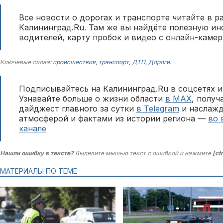
Все новости о дорогах и транспорте читайте в р
Калининград.Ru. Там же вы найдёте полезную и
водителей, карту пробок и видео с онлайн-камер
Ключевые слова:
происшествия
,
транспорт
,
ДТП
,
Дороги
.
Подписывайтесь на Калининград.Ru в соцсетях и
Узнавайте больше о жизни области
в MAX
, полу
дайджест главного за сутки
в Telegram
и наслажд
атмосферой и фактами из истории региона —
во 
канале
Нашли ошибку в тексте?
Выделите мышью текст с ошибкой и нажмите
[ct
МАТЕРИАЛЫ ПО ТЕМЕ