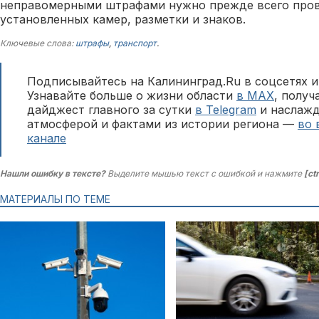
неправомерными штрафами нужно прежде всего про
установленных камер, разметки и знаков.
Ключевые слова:
штрафы
,
транспорт
.
Подписывайтесь на Калининград.Ru в соцсетях и
Узнавайте больше о жизни области
в MAX
, полу
дайджест главного за сутки
в Telegram
и наслажд
атмосферой и фактами из истории региона —
во 
канале
Нашли ошибку в тексте?
Выделите мышью текст с ошибкой и нажмите
[ct
МАТЕРИАЛЫ ПО ТЕМЕ