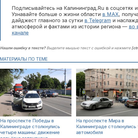
Подписывайтесь на Калининград.Ru в соцсетях и
Узнавайте больше о жизни области
в MAX
, полу
дайджест главного за сутки
в Telegram
и наслажд
атмосферой и фактами из истории региона —
во 
канале
Нашли ошибку в тексте?
Выделите мышью текст с ошибкой и нажмите
[ct
МАТЕРИАЛЫ ПО ТЕМЕ
На проспекте Победы в
На проспекте Мира в
Калининграде столкнулись
Калининграде столкнулись 
четыре машины: движение
автомобиля