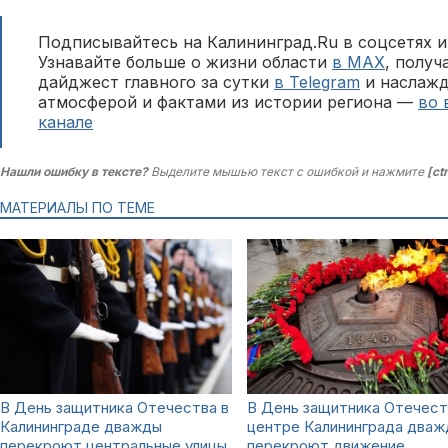
Подписывайтесь на Калининград.Ru в соцсетях и
Узнавайте больше о жизни области
в MAX
, полу
дайджест главного за сутки
в Telegram
и наслажд
атмосферой и фактами из истории региона —
во 
канале
Нашли ошибку в тексте?
Выделите мышью текст с ошибкой и нажмите
[ct
МАТЕРИАЛЫ ПО ТЕМЕ
В День защитника Отечества в
В День защитника Отечест
Калининграде дважды
центре Калининграда два
перекроют центральные улицы
перекроют движение