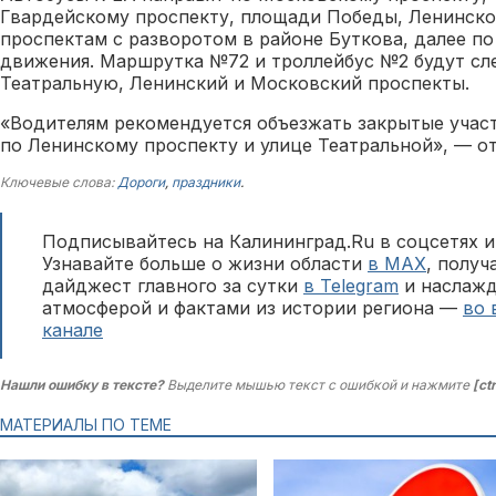
Гвардейскому проспекту, площади Победы, Ленинск
проспектам с разворотом в районе Буткова, далее п
движения. Маршрутка №72 и троллейбус №2 будут сле
Театральную, Ленинский и Московский проспекты.
«Водителям рекомендуется объезжать закрытые учас
по Ленинскому проспекту и улице Театральной», — о
Ключевые слова:
Дороги
,
праздники
.
Подписывайтесь на Калининград.Ru в соцсетях и
Узнавайте больше о жизни области
в MAX
, полу
дайджест главного за сутки
в Telegram
и наслажд
атмосферой и фактами из истории региона —
во 
канале
Нашли ошибку в тексте?
Выделите мышью текст с ошибкой и нажмите
[ct
МАТЕРИАЛЫ ПО ТЕМЕ