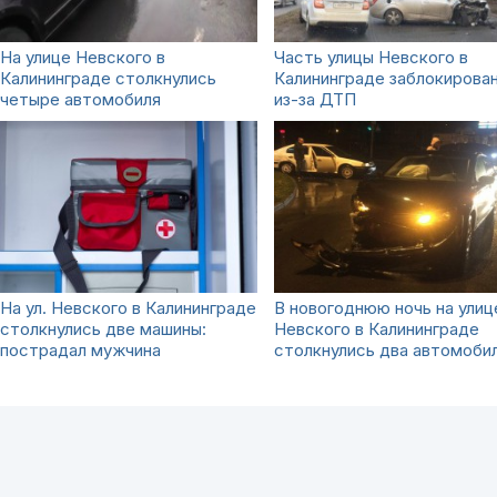
На улице Невского в
Часть улицы Невского в
Калининграде столкнулись
Калининграде заблокирова
четыре автомобиля
из-за ДТП
На ул. Невского в Калининграде
В новогоднюю ночь на улиц
столкнулись две машины:
Невского в Калининграде
пострадал мужчина
столкнулись два автомоби