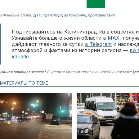
Ключевые слова:
ДТП
,
транспорт
,
автомобили
,
происшествия
.
Подписывайтесь на Калининград.Ru в соцсетях и
Узнавайте больше о жизни области
в MAX
, полу
дайджест главного за сутки
в Telegram
и наслажд
атмосферой и фактами из истории региона —
во 
канале
Нашли ошибку в тексте?
Выделите мышью текст с ошибкой и нажмите
[ct
МАТЕРИАЛЫ ПО ТЕМЕ