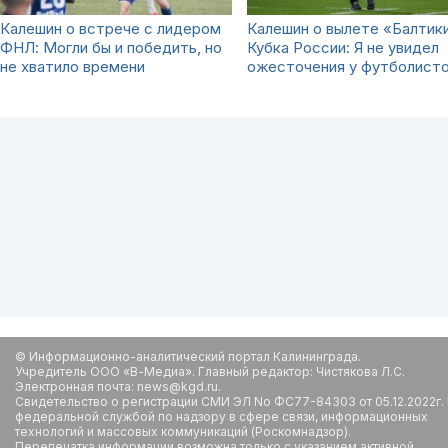
Калешин о встрече с лидером
Калешин о вылете «Балтики
ФНЛ: Могли бы и победить, но
Кубка России: Я не увидел
не хватило времени
ожесточения у футболист
© Информационно-аналитический портал Калининграда.
Учредитель ООО «В-Медиа». Главный редактор: Чистякова Л.С.
Электронная почта: news@kgd.ru.
Свидетельство о регистрации СМИ ЭЛ No ФС77-84303 от 05.12.2022г.
федеральной службой по надзору в сфере связи, информационных
технологий и массовых коммуникаций (Роскомнадзор).
Перепечатка информации возможна только с указанием активной