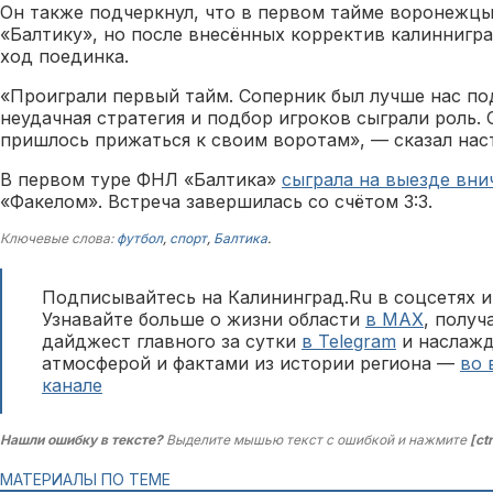
Он также подчеркнул, что в первом тайме воронежц
«Балтику», но после внесённых корректив калиннигр
ход поединка.
«Проиграли первый тайм. Соперник был лучше нас по
неудачная стратегия и подбор игроков сыграли роль.
пришлось прижаться к своим воротам», — сказал нас
В первом туре ФНЛ «Балтика»
сыграла на выезде вн
«Факелом». Встреча завершилась со счётом 3:3.
Ключевые слова:
футбол
,
спорт
,
Балтика
.
Подписывайтесь на Калининград.Ru в соцсетях и
Узнавайте больше о жизни области
в MAX
, полу
дайджест главного за сутки
в Telegram
и наслажд
атмосферой и фактами из истории региона —
во 
канале
Нашли ошибку в тексте?
Выделите мышью текст с ошибкой и нажмите
[ct
МАТЕРИАЛЫ ПО ТЕМЕ