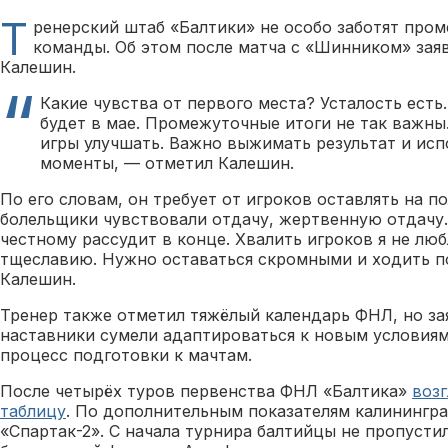
Т
ренерский штаб «Балтики» не особо заботят про
команды. Об этом после матча с «Шинником» зая
Калешин.
Какие чувства от первого места? Усталость есть
будет в мае. Промежуточные итоги не так важны
игры улучшать. Важно выжимать результат и исп
моменты, — отметил Калешин.
По его словам, он требует от игроков оставлять на по
болельщики чувствовали отдачу, жертвенную отдачу.
честному рассудит в конце. Хвалить игроков я не лю
тщеславию. Нужно оставаться скромными и ходить по
Калешин.
Тренер также отметил тяжёлый календарь ФНЛ, но зая
наставники сумели адаптироваться к новым условиям
процесс подготовки к мачтам.
После четырёх туров первенства ФНЛ «Балтика»
воз
таблицу
. По дополнительным показателям калинингр
«Спартак-2». С начала турнира балтийцы не пропустил