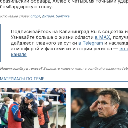
бразильский форвард Аллеф с четырьмя точными удар
бомбардирскую гонку.
Ключевые слова:
спорт
,
футбол
,
Балтика
.
Подписывайтесь на Калининград.Ru в соцсетях и
Узнавайте больше о жизни области
в MAX
, полу
дайджест главного за сутки
в Telegram
и наслажд
атмосферой и фактами из истории региона —
во 
канале
Нашли ошибку в тексте?
Выделите мышью текст с ошибкой и нажмите
[ct
МАТЕРИАЛЫ ПО ТЕМЕ