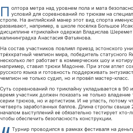
П
олтора метра над уровнем пола и мата безопасн
условий для соревнований по трюкам на специа
стропе. На английский манер этот вид спорта имену
развивают, например, в школе посёлка Большое Исак
дисциплине «триклайн» одержал Владислав Шеремет 
калининградка Анастасия Фатьянова.
На состав участников повлиял приезд эстонского ун
трёхкратный чемпион мира, победитель статусного Red 
несколько лет работает в коммерческих шоу и котируе
например, ставил трюки Мадонне. При этом атлет со
русского языка и готовность поддерживать энтузиас
чемпион не только судил, но и провёл мастер-класс.
Суть соревнований по триклайну укладывается в 90 и
время участник должен показать не только владение
серии трюков, но и артистизм. И не упасть, потому чт
четверть заработанных баллов. Длина стропы свыше 
началом выступлений её обязательно тестирует кто-л
чтобы обеспечить безопасность конструкции.
Турнир проводился в рамках фестиваля на деньг