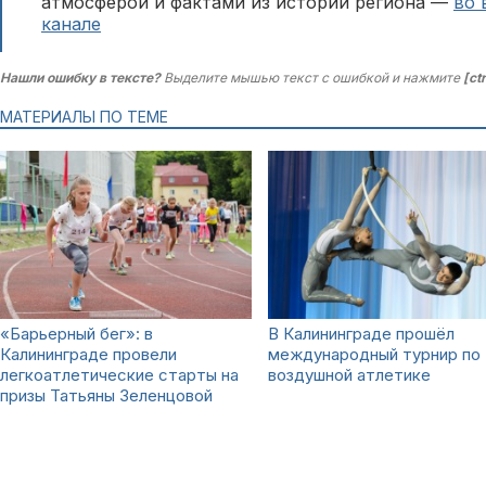
атмосферой и фактами из истории региона —
во 
канале
Нашли ошибку в тексте?
Выделите мышью текст с ошибкой и нажмите
[ct
МАТЕРИАЛЫ ПО ТЕМЕ
«Барьерный бег»: в
В Калининграде прошёл
Калининграде провели
международный турнир по
легкоатлетические старты на
воздушной атлетике
призы Татьяны Зеленцовой