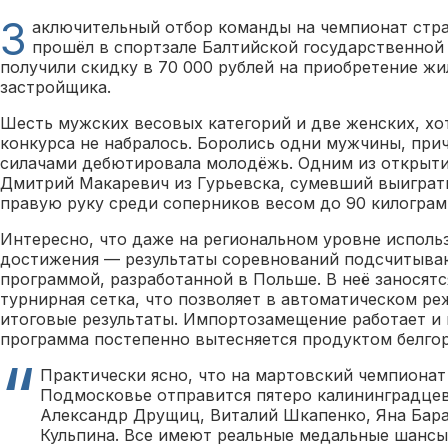
З
аключительный отбор команды на чемпионат стра
прошёл в спортзале Балтийской государственной
получили скидку в 70 000 рублей на приобретение жи
застройщика.
Шесть мужских весовых категорий и две женских, хот
конкурса не набралось. Боролись одни мужчины, при
силачами дебютировала молодёжь. Одним из открыти
Дмитрий Макаревич из Гурьевска, сумевший выиграть
правую руку среди соперников весом до 90 килограм
Интересно, что даже на региональном уровне испол
достижения — результаты соревнований подсчитыва
программой, разработанной в Польше. В неё заносятс
турнирная сетка, что позволяет в автоматическом р
итоговые результаты. Импортозамещение работает и 
программа постепенно вытесняется продуктом белго
Практически ясно, что на мартовский чемпионат
Подмосковье отправится пятеро калининградце
Александр Друщиц, Виталий Шкапенко, Яна Бара
Кульпина. Все имеют реальные медальные шансы