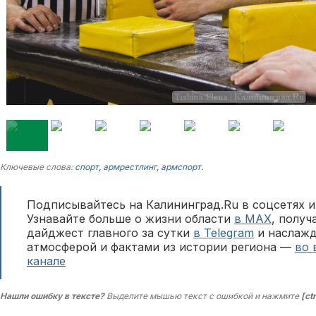
Ключевые слова:
спорт
,
армрестлинг
,
армспорт
.
Подписывайтесь на Калининград.Ru в соцсетях и
Узнавайте больше о жизни области
в MAX
, полу
дайджест главного за сутки
в Telegram
и наслажд
атмосферой и фактами из истории региона —
во 
канале
Нашли ошибку в тексте?
Выделите мышью текст с ошибкой и нажмите
[ct