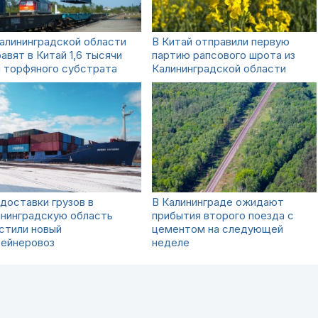
алининградской области
В Китай отправили первую
авят в Китай 1,6 тысячи
партию рапсового шрота из
 торфяного субстрата
Калининградской области
доставки грузов в
В Калининграде ожидают
ининградскую область
прибытия второго поезда с
стили новый
цементом на следующей
тейнеровоз
неделе