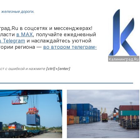
,
железные дороги
.
рад.Ru в соцсетях и мессенджерах!
бласти
в MAX
, получайте ежедневный
в Telegram
и наслаждайтесь уютной
тории региона —
во втором телеграм-
Калининград.Ru
ст с ошибкой и нажмите
[ctrl]+[enter]