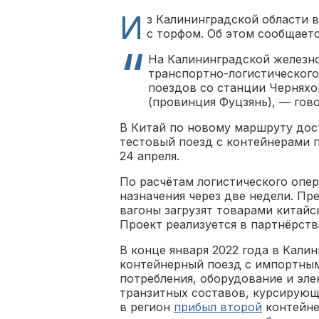
И
з Калининградской области 
с торфом. Об этом сообщает
На Калининградской железно
транспортно-логистического
поездов со станции Черняхо
(провинция Фуцзянь), — гово
В Китай по новому маршруту дос
тестовый поезд с контейнерами 
24 апреля.
По расчётам логистического опе
назначения через две недели. Пр
вагоны загрузят товарами китайс
Проект реализуется в партнёрств
В конце января 2022 года в Кали
контейнерный поезд с импортным
потребления, оборудование и эле
транзитных составов, курсирующи
в регион
прибыл второй
контейне