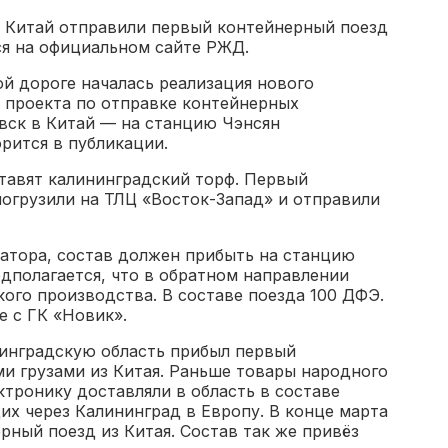
в Китай отправили первый контейнерный поезд
ся на официальном сайте РЖД.
й дороге началась реализация нового
 проекта по отправке контейнерных
вск в Китай — на станцию Чэнсян
рится в публикации.
тавят калининградский торф. Первый
погрузили на ТЛЦ «Восток-Запад» и отправили
ратора, состав должен прибыть на станцию
едполагается, что в обратном направлении
кого производства. В составе поезда 100 ДФЭ.
е с ГК «Новик».
нинградскую область прибыл первый
и грузами из Китая. Раньше товары народного
ктронику доставляли в область в составе
х через Калининград в Европу. В конце марта
рный поезд из Китая. Состав так же привёз