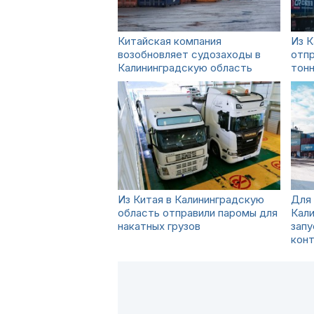
Китайская компания
Из К
возобновляет судозаходы в
отпр
Калининградскую область
тонн
Из Китая в Калининградскую
Для 
область отправили паромы для
Кал
накатных грузов
запу
кон