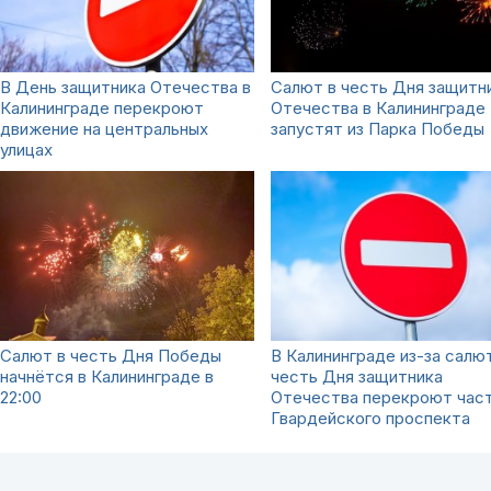
В День защитника Отечества в
Салют в честь Дня защитн
Калининграде перекроют
Отечества в Калининграде
движение на центральных
запустят из Парка Победы
улицах
Салют в честь Дня Победы
В Калининграде из-за салю
начнётся в Калининграде в
честь Дня защитника
22:00
Отечества перекроют час
Гвардейского проспекта