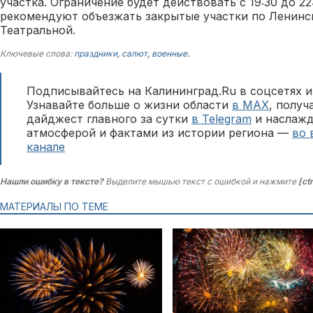
участка. Ограничение будет действовать с 19:30 до 22
рекомендуют объезжать закрытые участки по Ленинс
Театральной.
Ключевые слова:
праздники
,
салют
,
военные
.
Подписывайтесь на Калининград.Ru в соцсетях и
Узнавайте больше о жизни области
в MAX
, полу
дайджест главного за сутки
в Telegram
и наслажд
атмосферой и фактами из истории региона —
во 
канале
Нашли ошибку в тексте?
Выделите мышью текст с ошибкой и нажмите
[ct
МАТЕРИАЛЫ ПО ТЕМЕ