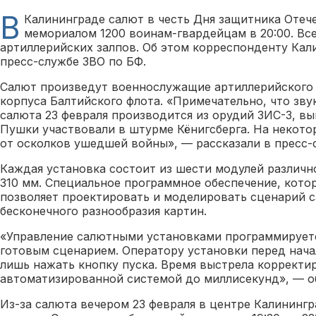
В
Калининграде салют в честь Дня защитника Отече
мемориалом 1200 воинам-гвардейцам в 20:00. Все
артиллерийских залпов. Об этом корреспонденту Кал
пресс-службе ЗВО по БФ.
Салют произведут военнослужащие артиллерийского
корпуса Балтийского флота. «Примечательно, что зв
салюта 23 февраля производится из орудий ЗИС-3, вы
Пушки участвовали в штурме Кёнигсберга. На некото
от осколков ушедшей войны», — рассказали в пресс-
Каждая установка состоит из шести модулей различно
310 мм. Специальное программное обеспечение, кото
позволяет проектировать и моделировать сценарий с
бесконечного разнообразия картин.
«Управление салютными установками программируетс
готовым сценарием. Оператору установки перед нач
лишь нажать кнопку пуска. Время выстрела корректи
автоматизированной системой до миллисекунд», — об
Из-за салюта вечером 23 февраля в центре Калининг