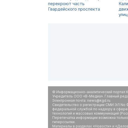
перекроют часть
Кал
Гвардейского проспекта
дви
улиц
© Информационно-аналитический портал К
Учредитель ООО «В-Медиа». Главный редак
Электронная почта: news@kgd.ru.
Свидетельство о регистрации СМИ ЭЛ No Ф
федеральной службой по надзору в сфере
технологий и массовых коммуникаций (Рос
Перепечатка информации возможна только 
гиперссылки.
Материалы в разделах «Новости» и «Дело