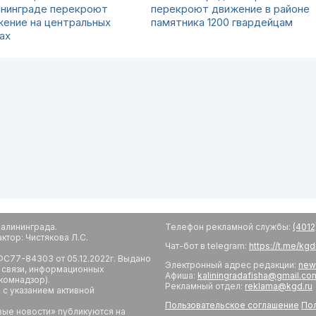
ининграде перекроют
перекроют движение в районе
жение на центральных
памятника 1200 гвардейцам
ах
алининграда.
Телефон рекламной службы:
(4012
тор: Чистякова Л.С.
Чат-бот в telegram:
https://t.me/kg
С77-84303 от 05.12.2022г. Выдано
Электронный адрес редакции:
new
 связи, информационных
Афиша:
kaliningradafisha@gmail.co
комнадзор).
Рекламный отдел:
reklama@kgd.ru
с указанием активной
Пользовательское соглашение
Пол
вые новости» публикуются на