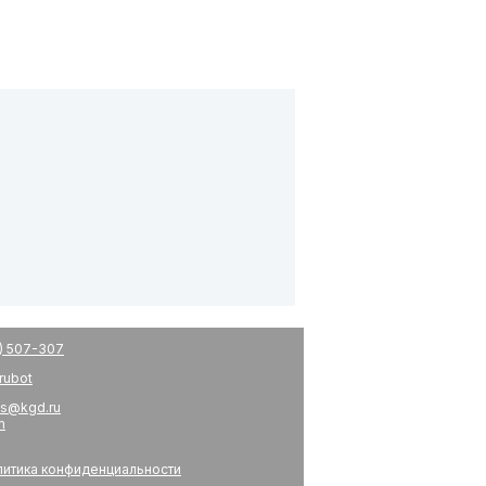
) 507-307
drubot
s@kgd.ru
m
итика конфиденциальности