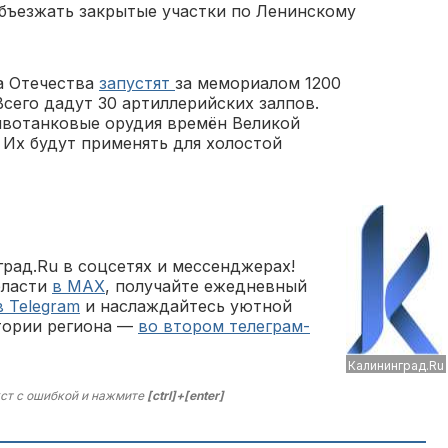
бъезжать закрытые участки по Ленинскому
а Отечества
запустят
за мемориалом 1200
Всего дадут 30 артиллерийских залпов.
ивотанковые орудия времён Великой
 Их будут применять для холостой
рад.Ru в соцсетях и мессенджерах!
бласти
в MAX
, получайте ежедневный
в Telegram
и наслаждайтесь уютной
тории региона —
во втором телеграм-
Калининград.Ru
ст с ошибкой и нажмите
[ctrl]+[enter]