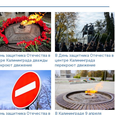
нь защитника Отечества в
В День защитника Отечества в
тре Калининграда дважды
центре Калининграда
екроют движение
перекроют движение
нь защитника Отечества в
В Калининграде 9 апреля