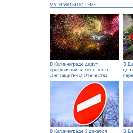
МАТЕРИАЛЫ ПО ТЕМЕ
В Калининграде дадут
В Де
праздничный салют в честь
цен
Дня защитника Отечества
пер
В Калининграде 9 декабря
В Де