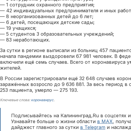
— 1 сотрудник охранного предприятия;
— 42 индивидуальных предпринимателя и иных рабо
— 8 неорганизованных детей до 6 лет;
— 6 детей, посещающих детские сады;
— 19 учащихся;
— 5 студентов 3 образовательных учреждений;
— 83 неработающих.
За сутки в регионе выписали из больниц 457 пациенто
начала пандемии выздоровели 67 981 человек. В фед
включили ещё семь случаев. Всего от коронавируса 
жителей.
В России зарегистрировали ещё 32 648 случаев коро
заражённых возросло до 9 636 881. За весь период в
253 пациента, умерло — 275 193.
Ключевые слова:
коронавирус
.
Подписывайтесь на Калининград.Ru в соцсетях и
Узнавайте больше о жизни области
в MAX
, полу
дайджест главного за сутки
в Telegram
и наслажд