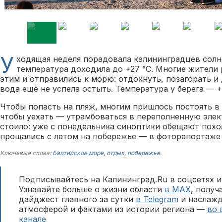
У
ходящая неделя порадовала калининградцев солн
температура доходила до +27 °С. Многие жители
этим и отправились к морю: отдохнуть, позагорать и
вода ещё не успела остыть. Температура у берега — +
Чтобы попасть на пляж, многим пришлось постоять в 
чтобы уехать — утрамбоваться в переполненную элект
стоило: уже с понедельника синоптики обещают похо
прощались с летом на побережье — в фоторепортаж
Ключевые слова:
Балтийское море
,
отдых
,
побережье
.
Подписывайтесь на Калининград.Ru в соцсетях и
Узнавайте больше о жизни области
в MAX
, полу
дайджест главного за сутки
в Telegram
и наслажд
атмосферой и фактами из истории региона —
во 
канале